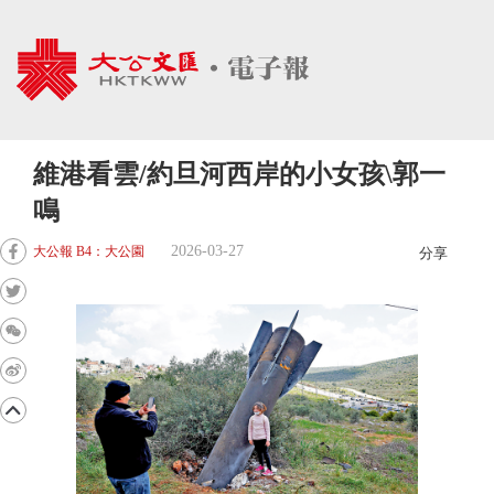
維港看雲/約旦河西岸的小女孩\郭一
鳴
2026-03-27
大公報 B4：大公園
分享