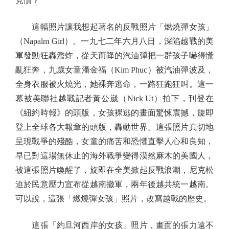
見慣？
這幅照片讓我想起著名的反戰照片「燃燒彈女孩」
（Napalm Girl）。一九七二年六月八日，深陷越戰的美
軍發動狂轟濫炸，從天而降的汽油彈把一群孩子嚇得慌
亂狂奔，九歲女童潘金福（Kim Phuc）被汽油彈波及，
全身衣服被火燒光，她裸奔逃命，一路狂跑狂叫。這一
幕被美聯社越戰記者黃公崴（Nick Ut）拍下，刊登在
《紐約時報》的頭版，女孩裸逃的畫面驚悚震撼，旋即
登上全球各大報章的頭版，轟動世界。這張照片真切地
呈現戰爭的殘酷，女童的痛苦和恐懼直擊人心和良知，
早已對這場無休止的海外戰爭變得漠然麻木的美國人，
被這張照片喚醒了，旋即在全美掀起反戰浪潮，尼克松
迫於民意壓力宣布從越南撤軍，兩年後越共統一越南。
可以說，這張「燃燒彈女孩」照片，改寫越戰的歷史。
這張「約旦河西岸的女孩」照片，畫面的張力遠不