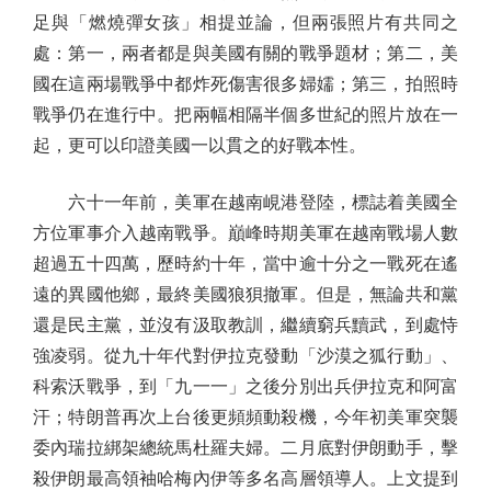
足與「燃燒彈女孩」相提並論，但兩張照片有共同之
處：第一，兩者都是與美國有關的戰爭題材；第二，美
國在這兩場戰爭中都炸死傷害很多婦嬬；第三，拍照時
戰爭仍在進行中。把兩幅相隔半個多世紀的照片放在一
起，更可以印證美國一以貫之的好戰本性。
六十一年前，美軍在越南峴港登陸，標誌着美國全
方位軍事介入越南戰爭。巔峰時期美軍在越南戰場人數
超過五十四萬，歷時約十年，當中逾十分之一戰死在遙
遠的異國他鄉，最終美國狼狽撤軍。但是，無論共和黨
還是民主黨，並沒有汲取教訓，繼續窮兵黷武，到處恃
強凌弱。從九十年代對伊拉克發動「沙漠之狐行動」、
科索沃戰爭，到「九一一」之後分別出兵伊拉克和阿富
汗；特朗普再次上台後更頻頻動殺機，今年初美軍突襲
委內瑞拉綁架總統馬杜羅夫婦。二月底對伊朗動手，擊
殺伊朗最高領袖哈梅內伊等多名高層領導人。上文提到