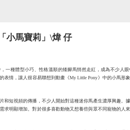
「小馬寶莉」\煒 仔
一種體型小巧、性格溫順的矮腳馬悄然走紅，成為不少人眼
情，讓人很容易聯想到動畫《My Little Pony》中的小
和短視頻的傳播，不少人開始對這種迷你馬產生濃厚興趣。據
需求明顯增加。對於很多喜歡動物又想養些與眾不同寵物的人