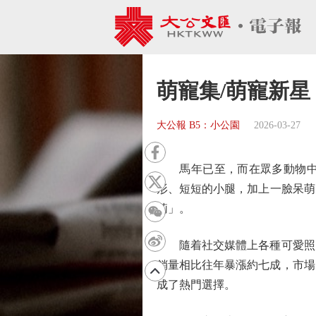
萌寵集/萌寵新星
大公報 B5：小公園
2026-03-27
馬年已至，而在眾多動物中，
形、短短的小腿，加上一臉呆萌的表
莉」。
隨着社交媒體上各種可愛照片
銷量相比往年暴漲約七成，市場
成了熱門選擇。