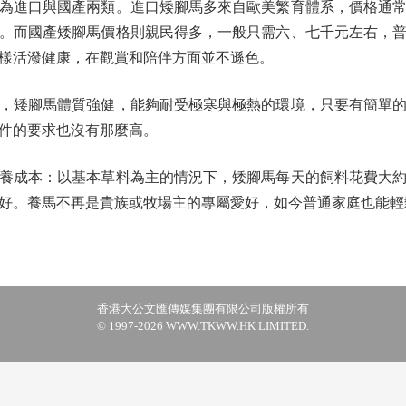
進口與國產兩類。進口矮腳馬多來自歐美繁育體系，價格通常
。而國產矮腳馬價格則親民得多，一般只需六、七千元左右，
樣活潑健康，在觀賞和陪伴方面並不遜色。
矮腳馬體質強健，能夠耐受極寒與極熱的環境，只要有簡單的
件的要求也沒有那麼高。
成本：以基本草料為主的情況下，矮腳馬每天的飼料花費大約
好。養馬不再是貴族或牧場主的專屬愛好，如今普通家庭也能輕
香港大公文匯傳媒集團有限公司版權所有
© 1997-2026 WWW.TKWW.HK LIMITED.