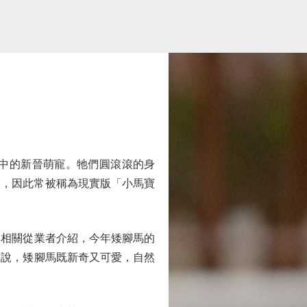
中的新晉萌寵。牠們圓滾滾的身
馬形象，因此常被稱為現實版「小馬寶
相關從業者介紹，今年矮腳馬的
來說，矮腳馬既新奇又可愛，自然