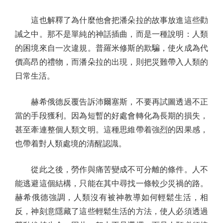
這也解釋了為什麼他會把潘朵拉的故事放進這些勸
誡之中。那不是單純的神話插曲，而是一種說明：人類
的困境來自一次違規。普羅米修斯的欺騙，使火成為代
價高昂的禮物，而潘朵拉的出現，則把災難帶入人類的
日常生活。
赫希俄德反覆告訴沛爾塞斯，不要再試圖透過不正
當的手段獲利。因為短暫的好處會轉化為長期的損失，
甚至牽連整個人類文明。這種思維帶着強烈的因果感，
也帶着對人類處境的清醒認識。
從此之後，勞作與痛苦變成不可分離的條件。人不
能逃避這個結構，只能在其中尋找一條較少災禍的路。
赫希俄德強調，人類沒有被神教導如何輕鬆生活，相
反，神刻意隱藏了這些輕鬆生活的方法，使人必須透過