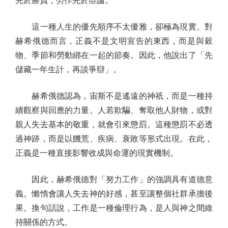
先於勝負，勞作先於辯論。
這一種人生的優先順序不太優雅，卻極為現實。對
赫希俄德而言，正義不是文明宣告的東西，而是與穀
物、季節和勞動綁在一起的節奏。因此，他說出了「先
儲藏一年生計，再談爭辯」。
赫希俄德認為，宙斯不是遙遠的神祇，而是一種持
續觀察與回應的力量。人若欺騙、奪取他人財物，或對
親人失去基本的敬重，就會引來懲罰。這種懲罰不必透
過神跡，而是以饑荒、疾病、衰敗等形式出現。在此，
正義是一種直接影響收成與命運的現實機制。
因此，赫希俄德對「努力工作」的強調具有道德意
義。懶惰會讓人失去神的好感，甚至讓整個社群承擔後
果。換句話說，工作是一種倫理行為，是人與神之間維
持關係的方式。