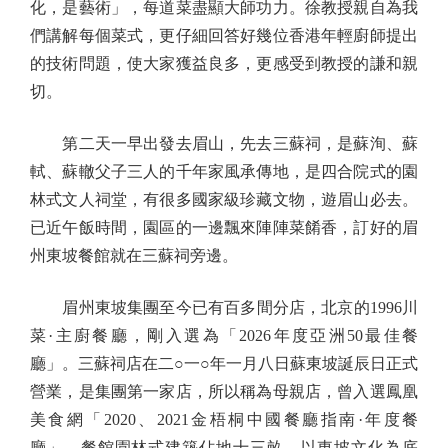
化，是藝術」，每道菜盡顯大師功力。徐教授親自為我
們講解每個菜式，更仔細回答好幾位香港年輕廚師提出
的技術問題，使大家獲益良多，更感受到教授的謙和親
切。
第二天一早出發去眉山，先去三蘇祠，是蘇洵、蘇
軾、蘇轍父子三人的千年家風承傳地，是四合院式的園
林式文人祠堂，有很多國家級珍藏文物，遊眉山必去。
已近午飯時間，園區的一邊飄來陣陣菜餚香，訂好的眉
州東坡餐館就在三蘇祠旁邊。
眉州東坡集團至今已有百多間分店，北京的1996川
菜·主廚餐廳，剛入選為「2026年度亞洲50最佳餐
廳」。三蘇祠店在二○一○年一月八日蘇東坡誕辰日正式
營業，是集團第一家店，所以稱為母親店，曾入選鳳凰
美食網「2020、2021金梧桐中國餐廳指南·年度餐
廳」。餐館園林式建築佔地十三畝，以東坡文化為底