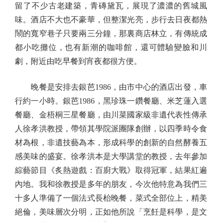
留了不少古老建築，青磚黛瓦，展現了濃濃的舊城風
味。酒店不大也不豪華，但整潔光亮，步行去日夜都熱
鬧的寬窄巷子只要兩三分鐘，那裏商店林立，有傳統成
都小吃攤位，也有新潮的咖啡館，還可體驗變臉和川
劇，附近由吃早餐到宵夜都很方便。
晚餐是安排去銀芭1986，由市中心的酒店出發，車
行約一小時。銀芭1986，黑珍珠一鑽餐廳、米芝蓮入選
餐廳、金梧桐三星餐廳，由川菜國家級非遺代表性傳承
人徐孝洪教授，帶領其學院派團隊創辦，以四季時令食
材為根，非遺技藝為本，形成科學的創新的自然酵養五
感美味的盛宴。徐孝洪本是大學講堂的教授，去年參加
綜藝節目《炙熱遊戲：百廚大戰》取得冠軍，結果紅遍
內地。我和徐教授是多年的朋友，今次他特意為我們三
十多人準備了一個法式長枱晚餐，菜式全部位上，精美
絕倫，美味層次分明，正如他所說「烹飪是科學，是文