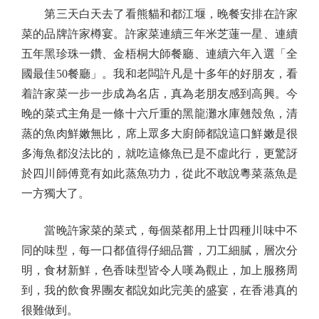
第三天白天去了看熊貓和都江堰，晚餐安排在許家
菜的品牌許家樽宴。許家菜連續三年米芝蓮一星、連續
五年黑珍珠一鑽、金梧桐大師餐廳、連續六年入選「全
國最佳50餐廳」。我和老闆許凡是十多年的好朋友，看
着許家菜一步一步成為名店，真為老朋友感到高興。今
晚的菜式主角是一條十六斤重的黑龍灘水庫翹殼魚，清
蒸的魚肉鮮嫩無比，席上眾多大廚師都說這口鮮嫩是很
多海魚都沒法比的，就吃這條魚已是不虛此行，更驚訝
於四川師傅竟有如此蒸魚功力，從此不敢說粵菜蒸魚是
一方獨大了。
當晚許家菜的菜式，每個菜都用上廿四種川味中不
同的味型，每一口都值得仔細品嘗，刀工細膩，層次分
明，食材新鮮，色香味型皆令人嘆為觀止，加上服務周
到，我的飲食界團友都說如此完美的盛宴，在香港真的
很難做到。