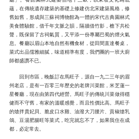
蘊，在傳統遺存建築的基礎上修建仿北宋建築風格，修
舊如舊，形成與三蘇祠博物館為一體的宋代古典園林式
美食體驗館，借千年文脈之韻，隔牆借竹影，檐下共松
聲，既保留了古祠氣質，又平添一份專屬巴蜀的煙火氣
息。餐廳以眉山本地自然有機食材，從田間直達餐桌，
菜式出品儒雅細膩，味道精準有度，我們團的一班大廚
師都盛讚不已。
回到市區，晚飯訂在馬旺子，源自一九二三年的眉
州老店，是有一百零三年歷史的老牌川菜館，米芝蓮一
星餐廳，現在由第四代經營。馬旺子的傳統川菜做得穩
健而不守舊，有家的溫暖感覺，而且性價比高。馬旺子
的熗拌貴妃貝、脆皮口水雞、油潑大刀腰片、貢椒熗乳
鴿、豆湯肥腸旺等菜式，吃完就忘不了，如果我住在成
都，必定常去。