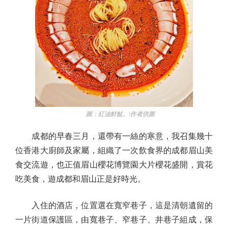
圖：紅油鮮魷。\作者供圖
成都的早春三月，還帶有一絲的寒意，我召集幾十
位香港大廚師及家屬，組織了一次飲食界的成都眉山美
食交流遊，也正值眉山櫻花博覽園大片櫻花盛開，賞花
吃美食，遊成都和眉山正是好時光。
入住的酒店，位置選在寬窄巷子，這是清朝遺留的
一片街道保護區，由寬巷子、窄巷子、井巷子組成，保