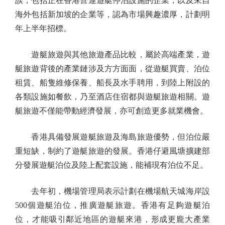
談，包括正在香港營運遊艇停泊設施的企業，以及來自
海外包括新加坡的企業等，認為市場興趣濃厚，計劃明
年上半年招標。
遊艇旅遊與其他旅遊產品比較，屬於高端產業，遊
艇旅遊背後的產業鏈涉及方方面面，從遊艇買賣、泊位
租賃、船隻維修保養、船長及水手聘用，到陸上附設的
各類設施如餐飲，乃至酒店住宿都與遊艇旅遊相關。遊
艇旅遊不僅能帶動經濟發展，亦可創造更多就業機會。
香港具備發展遊艇旅遊及海島旅遊優勢，但泊位嚴
重短缺，制約了遊艇旅遊的發展。香港仔避風塘擴建部
分發展遊艇泊位及陸上配套設施，能補現有泊位不足。
去年初，機場管理局表示計劃在機場航天城海岸設
500個遊艇泊位，推廣遊艇旅遊。香港有足夠遊艇泊
位，才能吸引鄰近地區的遊艇來港，形成更龐大產業