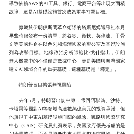
導致依賴AWS的AI工具、銀行、電商平台等出現大面積
故障。這是AI基礎設施首次成為軍事打擊目標。
隸屬於伊朗伊斯蘭革命衛隊的塔斯尼姆通訊社本月
早些時候發布一份清單，將谷歌、微軟、英偉達、甲骨
文等美國科企在以色列和海灣國家的辦公室及基礎設施
列為攻擊目標。地緣政治分析師鮑比·戈什指出，伊朗
無人機擊中的不僅僅是數據中心，更是美國與海灣國家
建立AI領域合作的重要基礎，這種基礎是「穩定」。
特朗普盲目擴張無視風險
去年5月，特朗普出訪中東，帶回阿聯酋、沙特、
卡塔爾等國對AI等領域高達數萬億美元的投資承諾，但
他無視了中東AI基礎設施面臨的風險。戰略與國際研究
中心（CSIS）研究員扎賓表示，美國政府優先考慮的是
AI產業擴張，而不是降低中東地區實際衝突風險。戈什