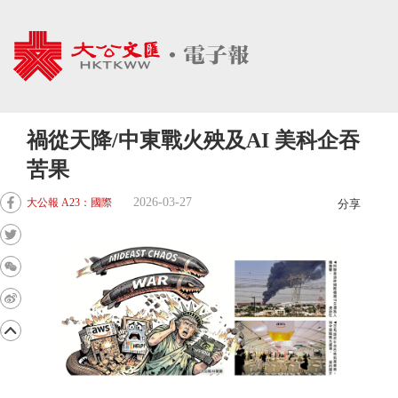
禍從天降/中東戰火殃及AI 美科企吞
苦果
2026-03-27
大公報 A23：國際
分享