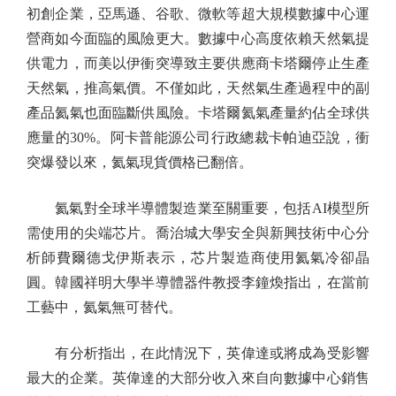
初創企業，亞馬遜、谷歌、微軟等超大規模數據中心運
營商如今面臨的風險更大。數據中心高度依賴天然氣提
供電力，而美以伊衝突導致主要供應商卡塔爾停止生產
天然氣，推高氣價。不僅如此，天然氣生產過程中的副
產品氦氣也面臨斷供風險。卡塔爾氦氣產量約佔全球供
應量的30%。阿卡普能源公司行政總裁卡帕迪亞說，衝
突爆發以來，氦氣現貨價格已翻倍。
氦氣對全球半導體製造業至關重要，包括AI模型所
需使用的尖端芯片。喬治城大學安全與新興技術中心分
析師費爾德戈伊斯表示，芯片製造商使用氦氣冷卻晶
圓。韓國祥明大學半導體器件教授李鐘煥指出，在當前
工藝中，氦氣無可替代。
有分析指出，在此情況下，英偉達或將成為受影響
最大的企業。英偉達的大部分收入來自向數據中心銷售