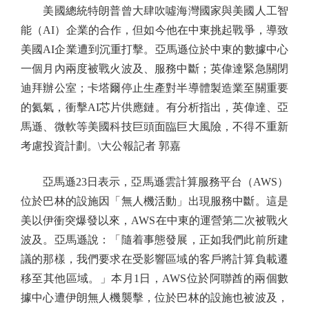
美國總統特朗普曾大肆吹噓海灣國家與美國人工智
能（AI）企業的合作，但如今他在中東挑起戰爭，導致
美國AI企業遭到沉重打擊。亞馬遜位於中東的數據中心
一個月內兩度被戰火波及、服務中斷；英偉達緊急關閉
迪拜辦公室；卡塔爾停止生產對半導體製造業至關重要
的氦氣，衝擊AI芯片供應鏈。有分析指出，英偉達、亞
馬遜、微軟等美國科技巨頭面臨巨大風險，不得不重新
考慮投資計劃。\大公報記者 郭嘉
亞馬遜23日表示，亞馬遜雲計算服務平台（AWS）
位於巴林的設施因「無人機活動」出現服務中斷。這是
美以伊衝突爆發以來，AWS在中東的運營第二次被戰火
波及。亞馬遜說：「隨着事態發展，正如我們此前所建
議的那樣，我們要求在受影響區域的客戶將計算負載遷
移至其他區域。」本月1日，AWS位於阿聯酋的兩個數
據中心遭伊朗無人機襲擊，位於巴林的設施也被波及，