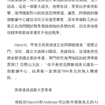
認為，這是一個重大疏失。他警告說，受美以伊衝突影
響，海灣國家對AI的投資恐將降溫。據悉，阿聯酋的幾
個數據中心建設項目正在接受審查，原本準備動工的企
業正在詢問關於戰爭風險保險的具體內容，但沮喪地發
現標準商業保單通常不包括戰爭。
OpenAI、甲骨文和英偉達正在阿聯酋推進「星際之
門」項目，建立大規模AI園區。美媒指出，這場衝突也
將改變美國企業的考量。專門研究海灣地區的經濟學家
賈斯汀·亞歷山大說：「你不會想花費數億美元建造一
個數據中心，結果被一架價值7000美元的無人機摧
毀。」
英偉達或成最大受害者
相較於OpenAI和Anthropic等以軟件業務為主的AI