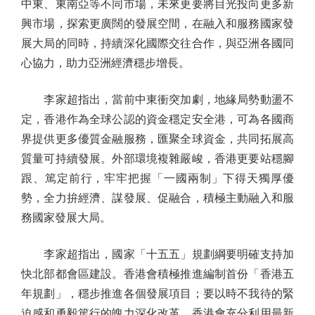
中東、東南亞等不同市場，未來更要將目光投向更多新
興市場，探索更廣闊的發展空間，在融入和服務國家發
展大局的同時，持續深化國際交往合作，與亞洲各國同
心協力，助力亞洲經濟穩步增長。
李家超指出，當前中東衝突加劇，地緣局勢動盪不
定，香港作為全球公認的資金穩定安全港，可為各國商
界提供更多優質金融服務，匯聚全球資金，共同拓展高
質量可持續發展。外部環境複雜嚴峻，香港更要站穩腳
跟、篤定前行，牢牢把握「一國兩制」下得天獨厚優
勢，全力拚經濟、謀發展、促融合，積極主動融入和服
務國家發展大局。
李家超指出，國家「十五五」規劃綱要明確支持加
快北部都會區建設。香港會積極推進編制首份「香港五
年規劃」，穩步推進各個發展項目；要以時不我待的緊
迫感和勇毅篤行的魄力深化改革。香港會充分利用最新