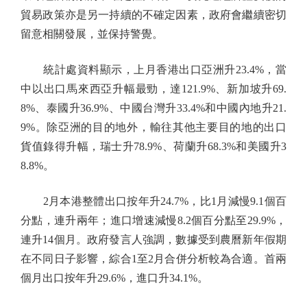
貿易政策亦是另一持續的不確定因素，政府會繼續密切
留意相關發展，並保持警覺。
統計處資料顯示，上月香港出口亞洲升23.4%，當
中以出口馬來西亞升幅最勁，達121.9%、新加坡升69.
8%、泰國升36.9%、中國台灣升33.4%和中國內地升21.
9%。除亞洲的目的地外，輸往其他主要目的地的出口
貨值錄得升幅，瑞士升78.9%、荷蘭升68.3%和美國升3
8.8%。
2月本港整體出口按年升24.7%，比1月減慢9.1個百
分點，連升兩年；進口增速減慢8.2個百分點至29.9%，
連升14個月。政府發言人強調，數據受到農曆新年假期
在不同日子影響，綜合1至2月合併分析較為合適。首兩
個月出口按年升29.6%，進口升34.1%。