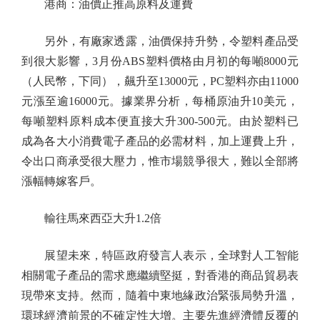
港商：油價正推高原料及運費
另外，有廠家透露，油價保持升勢，令塑料產品受
到很大影響，3月份ABS塑料價格由月初的每噸8000元
（人民幣，下同），飆升至13000元，PC塑料亦由11000
元漲至逾16000元。據業界分析，每桶原油升10美元，
每噸塑料原料成本便直接大升300-500元。由於塑料已
成為各大小消費電子產品的必需材料，加上運費上升，
令出口商承受很大壓力，惟市場競爭很大，難以全部將
漲幅轉嫁客戶。
輸往馬來西亞大升1.2倍
展望未來，特區政府發言人表示，全球對人工智能
相關電子產品的需求應繼續堅挺，對香港的商品貿易表
現帶來支持。然而，隨着中東地緣政治緊張局勢升溫，
環球經濟前景的不確定性大增。主要先進經濟體反覆的