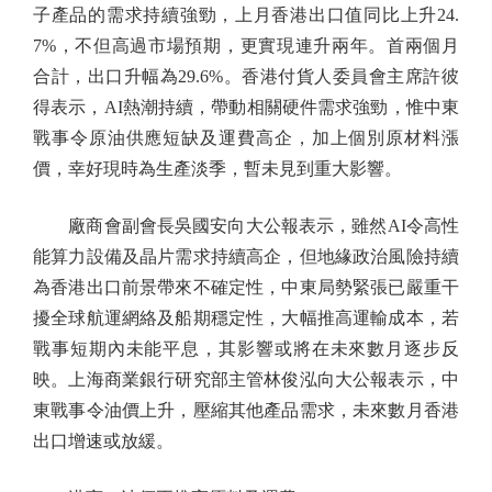
子產品的需求持續強勁，上月香港出口值同比上升24.
7%，不但高過市場預期，更實現連升兩年。首兩個月
合計，出口升幅為29.6%。香港付貨人委員會主席許彼
得表示，AI熱潮持續，帶動相關硬件需求強勁，惟中東
戰事令原油供應短缺及運費高企，加上個別原材料漲
價，幸好現時為生產淡季，暫未見到重大影響。
廠商會副會長吳國安向大公報表示，雖然AI令高性
能算力設備及晶片需求持續高企，但地緣政治風險持續
為香港出口前景帶來不確定性，中東局勢緊張已嚴重干
擾全球航運網絡及船期穩定性，大幅推高運輸成本，若
戰事短期內未能平息，其影響或將在未來數月逐步反
映。上海商業銀行研究部主管林俊泓向大公報表示，中
東戰事令油價上升，壓縮其他產品需求，未來數月香港
出口增速或放緩。