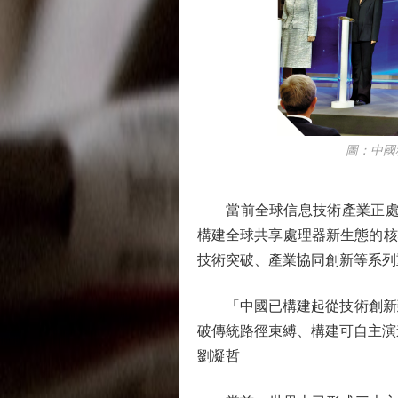
圖：中國科學
當前全球信息技術產業正處於百
構建全球共享處理器新生態的核心
技術突破、產業協同創新等系列
「中國已構建起從技術創新到
破傳統路徑束縛、構建可自主演
劉凝哲