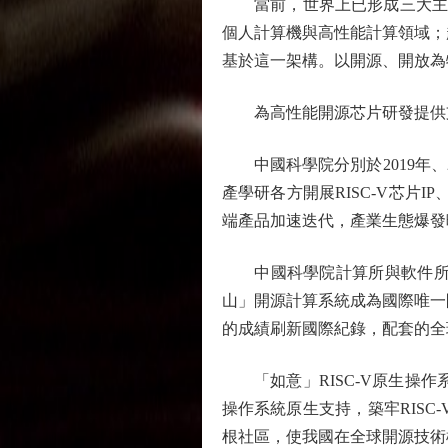
當前，世界上已形成三大主流芯片架
個人計算機與高性能計算領域；
基於這一架構。以開源、開放為特
為高性能開源芯片研發提供
中國科學院分別於2019年、2
產學研各方開展RISC-V芯片
端產品加速迭代，產業生態爆發
中國科學院計算所與軟件所的科
山」開源計算系統成為國際唯一開源高
的成績刷新國際紀錄，配套的全
「如意」RISC-V原生操作系
操作系統原生支持，築牢RISC
根社區，使我國在全球開源技術