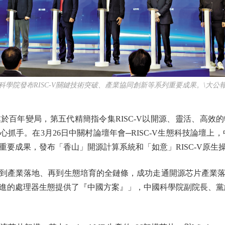
院發布RISC-V關鍵技術突破、產業協同創新等系列重要成果。\大公
年變局，第五代精簡指令集RISC-V以開源、靈活、高效
抓手。在3月26日中關村論壇年會─RISC-V生態科技論壇上，中
重要成果，發布「香山」開源計算系統和「如意」RISC-V原生
產業落地、再到生態培育的全鏈條，成功走通開源芯片產業落
進的處理器生態提供了『中國方案』」，中國科學院副院長、黨