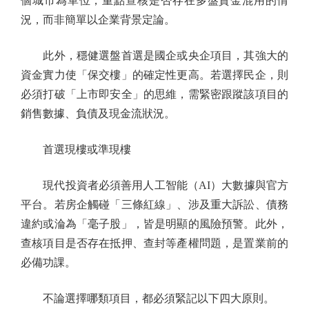
個城市為單位，重點查核是否存在多盤資金混用的情
況，而非簡單以企業背景定論。
此外，穩健選盤首選是國企或央企項目，其強大的
資金實力使「保交樓」的確定性更高。若選擇民企，則
必須打破「上市即安全」的思維，需緊密跟蹤該項目的
銷售數據、負債及現金流狀況。
首選現樓或準現樓
現代投資者必須善用人工智能（AI）大數據與官方
平台。若房企觸碰「三條紅線」、涉及重大訴訟、債務
違約或淪為「毫子股」，皆是明顯的風險預警。此外，
查核項目是否存在抵押、查封等產權問題，是置業前的
必備功課。
不論選擇哪類項目，都必須緊記以下四大原則。