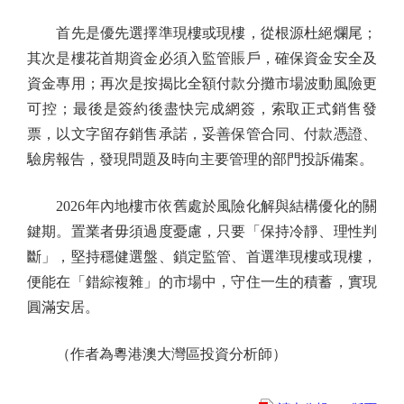
首先是優先選擇準現樓或現樓，從根源杜絕爛尾；
其次是樓花首期資金必須入監管賬戶，確保資金安全及
資金專用；再次是按揭比全額付款分攤市場波動風險更
可控；最後是簽約後盡快完成網簽，索取正式銷售發
票，以文字留存銷售承諾，妥善保管合同、付款憑證、
驗房報告，發現問題及時向主要管理的部門投訴備案。
2026年內地樓市依舊處於風險化解與結構優化的關
鍵期。置業者毋須過度憂慮，只要「保持冷靜、理性判
斷」，堅持穩健選盤、鎖定監管、首選準現樓或現樓，
便能在「錯綜複雜」的市場中，守住一生的積蓄，實現
圓滿安居。
（作者為粵港澳大灣區投資分析師）