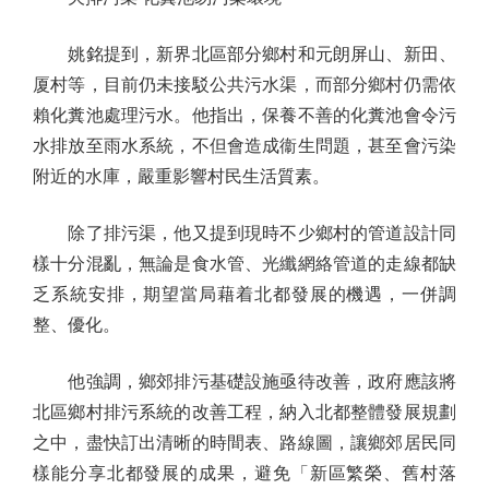
姚銘提到，新界北區部分鄉村和元朗屏山、新田、
厦村等，目前仍未接駁公共污水渠，而部分鄉村仍需依
賴化糞池處理污水。他指出，保養不善的化糞池會令污
水排放至雨水系統，不但會造成衞生問題，甚至會污染
附近的水庫，嚴重影響村民生活質素。
除了排污渠，他又提到現時不少鄉村的管道設計同
樣十分混亂，無論是食水管、光纖網絡管道的走線都缺
乏系統安排，期望當局藉着北都發展的機遇，一併調
整、優化。
他強調，鄉郊排污基礎設施亟待改善，政府應該將
北區鄉村排污系統的改善工程，納入北都整體發展規劃
之中，盡快訂出清晰的時間表、路線圖，讓鄉郊居民同
樣能分享北都發展的成果，避免「新區繁榮、舊村落