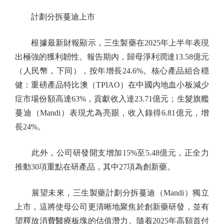
計劃分拆蔓迪上市
根據最新財報顯示，三生製藥在2025年上半年表現
出極強的獲利韌性。報告期內，歸母淨利潤達13.58億元
（人民幣，下同），按年增長24.6%。核心產品組合穩
健：重磅產品特比澳（TPIAO）在中國內地血小板減少
症市場份額高達63%，貢獻收入達23.71億元；生髮旗艦
蔓迪（Mandi）表現尤為亮眼，收入錄得6.81億元，增
長24%。
此外，公司研發開支增加15%至5.48億元，正全力
推動30項重點在研產品，其中27項為創新藥。
展望未來，三生製藥計劃分拆蔓迪（Mandi）獨立
上市，這將使母公司更清晰地聚焦於創新藥研發，並有
望釋放消費醫療板塊的估值潛力。隨着2025年高額首付