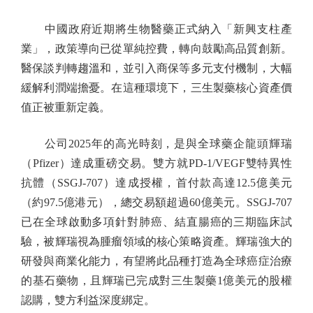
中國政府近期將生物醫藥正式納入「新興支柱產
業」，政策導向已從單純控費，轉向鼓勵高品質創新。
醫保談判轉趨溫和，並引入商保等多元支付機制，大幅
緩解利潤端擔憂。在這種環境下，三生製藥核心資產價
值正被重新定義。
公司2025年的高光時刻，是與全球藥企龍頭輝瑞
（Pfizer）達成重磅交易。雙方就PD-1/VEGF雙特異性
抗體（SSGJ-707）達成授權，首付款高達12.5億美元
（約97.5億港元），總交易額超過60億美元。SSGJ-707
已在全球啟動多項針對肺癌、結直腸癌的三期臨床試
驗，被輝瑞視為腫瘤領域的核心策略資產。輝瑞強大的
研發與商業化能力，有望將此品種打造為全球癌症治療
的基石藥物，且輝瑞已完成對三生製藥1億美元的股權
認購，雙方利益深度綁定。