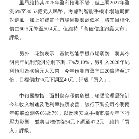
里昂維持其2026年盈利預測不變，但上調2027年盈
測6%至30.53億元人民幣。考慮到智能手機市場短期面
對逆風，加上消費電子市場周期處於低谷，將其目標化
價由60.5元降至50.4元。但維持「高確信度跑贏大市」
評級。
另外，花旗表示，基於智能手機市場弱勢，將其今
明兩年純利預測分別下調17%及10%，另引入2028年純
利預測為40億元人民幣，今年預測市盈率由20倍降至17
倍，目標價由56元下調至40元，評級「買入」。
中銀國際指，面對儲存漲價危機，瑞聲管理層預計
今年收入增速及毛利率持續改善，該行下調公司今明兩
年每股盈測各6%及7%，以反映安卓手機市場今年下行
壓力影響，並將目標價從54元下調至47.2元；維持「買
入」評級。