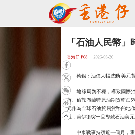
「石油人民幣」
香港仔 P08
2026-03-26
德銀：油價大幅波動 美元貿
地緣局勢不穩，導致國際油價
落。倫敦布蘭特原油期貨昨跌5%
元作為全球石油貿易貨幣的地
位，美伊衝突一旦導致石油美元
中東戰事持續近一個月，霍爾