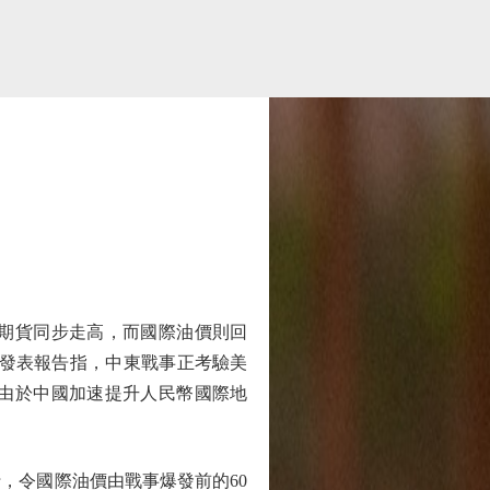
期貨同步走高，而國際油價則回
德銀發表報告指，中東戰事正考驗美
由於中國加速提升人民幣國際地
令國際油價由戰事爆發前的60