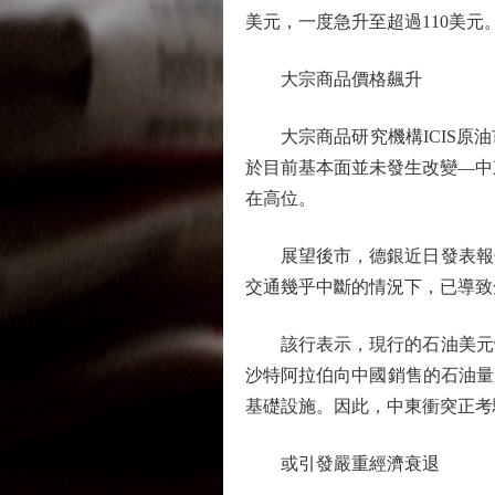
美元，一度急升至超過110美
大宗商品價格飆升
大宗商品研究機構ICIS原油市
於目前基本面並未發生改變—中
在高位。
展望後市，德銀近日發表報告
交通幾乎中斷的情況下，已導致
該行表示，現行的石油美元體制
沙特阿拉伯向中國銷售的石油量已是
基礎設施。因此，中東衝突正考
或引發嚴重經濟衰退