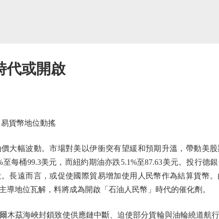
時代或開啟
易貨幣地位動搖
大幅波動。市場對美以伊衝突有望緩和預期升溫，帶動美股
至每桶99.3美元，而紐約期油亦跌5.1%至87.63美元。投行
位。長遠而言，或促使國際貿易增加使用人民幣作為結算貨幣。
主導地位瓦解，料將成為開啟「石油人民幣」時代的催化劑。
木茲海峽封鎖致使供應鏈中斷、迫使部分貨輪與油輪繞道航行，