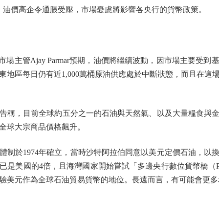
元。油價高企令通脹受壓，市場憂慮將影響各央行的貨幣政策。
場主管Ajay Parmar預期，油價將繼續波動，因市場主要受
東地區每日仍有近1,000萬桶原油供應處於中斷狀態，而且在這
稱，目前全球約五分之一的石油與天然氣、以及大量糧食與金
全球大宗商品價格飆升。
於1974年確立，當時沙特阿拉伯同意以美元定價石油，以
美國的4倍，且海灣國家開始嘗試「多邊央行數位貨幣橋（Projec
驗美元作為全球石油貿易貨幣的地位。長遠而言，有可能會更多