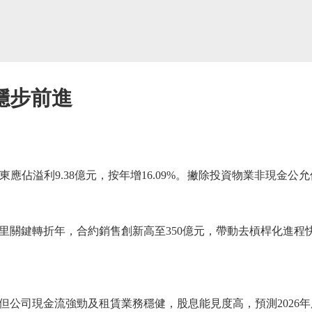
穩步前進
東應佔溢利9.38億元，按年增16.09%。撇除投資物業非現金公
鍵轉折年，合約銷售創新高至350億元，帶動去槓桿化進程
司現金流強勁及租賃業務穩健，股息能見度高，預測2026年股