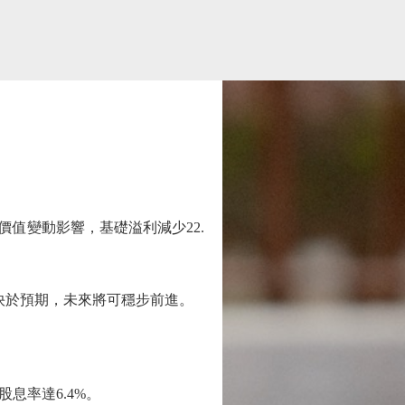
允價值變動影響，基礎溢利減少22.
快於預期，未來將可穩步前進。
息率達6.4%。