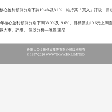
核心盈利預測分別下調19.4%及8.1%，維持其「買入」評級，目
盈利預測分別下調38.9%及19.6%。目標價由19.6元上調至
贏大市」評級。 個股分析—滙豐/里昂
香港大公文匯傳媒集團有限公司版權所有
© 1997-2026 WWW.TKWW.HK LIMITED.