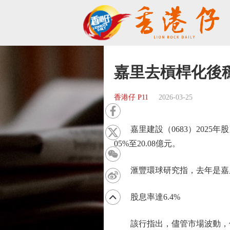
嘉里去槓桿化後
香港仔 P11
2026-03-25
嘉里建設（0683）2025年股
05%至20.08億元。
滙豐環球研究指，去年是嘉里關
股息率達6.4%
該行指出，儘管市場波動，但公