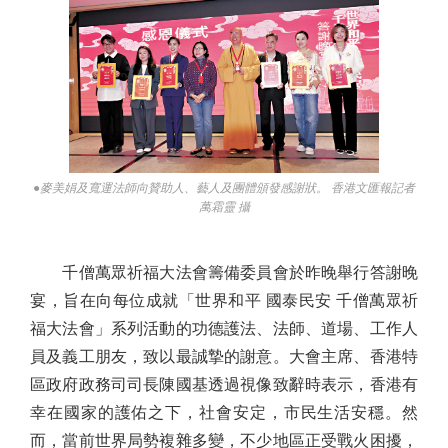
●麥美娟及寬運法師向贊助人、藝人及團體頒發感謝狀。 香港文匯報記者
萬霜靈 攝
千僧萬眾祈福大法會籌備委員會於昨晚舉行答謝晚
宴，旨在向每位成就「世界和平 國泰民安 千僧萬眾祈
福大法會」系列活動的功德護法、法師、道場、工作人
員及義工朋友，致以最誠摯的謝意。大會主席、香港特
區政府政務司司長陳國基透過視像致辭時表示，香港有
幸在國家的護佑之下，社會安定，市民生活安穩。然
而，當前世界局勢複雜多變，不少地區正受戰火困擾，