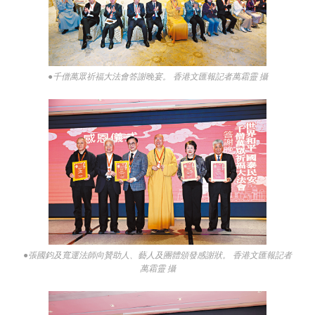
●千僧萬眾祈福大法會答謝晚宴。 香港文匯報記者萬霜靈 攝
●張國鈞及寬運法師向贊助人、藝人及團體頒發感謝狀。 香港文匯報記者
萬霜靈 攝