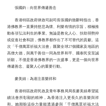
張國鈞：向世界傳遞善念
香港特區政府律政司副司長張國鈞致辭時指出，香
港佛教界一直秉持慈悲為懷、利樂有情的宗旨，積極推
動各項弘法利生的事業。無論是教化人心、扶助弱勢抑
或促進社會和諧，佛教界都作出了不可替代的貢獻。這
次「千僧萬眾祈福大法會」匯聚全球27個國家及地區的
高僧大德，與萬千善信一同為世界和平、國泰民安至誠
祈願，不僅是香港佛教界的一次盛事，更是一個向世界
傳遞善念、凝聚人心的重要行動。
麥美娟：為港注喜樂祥和
香港特區政府民政及青年事務局局長麥美娟希望延
續法會所彰顯的精神，為香港注入更長久的喜樂與祥
和。她期盼這份力量能透過參與「千僧萬眾祈福大法