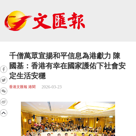
千僧萬眾宣揚和平信息為港獻力 陳
國基：香港有幸在國家護佑下社會安
定生活安穩
2026-03-23
香港文匯報 港聞