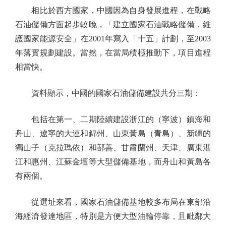
相比於西方國家，中國因為自身發展進程，在戰略
石油儲備方面起步較晚，「建立國家石油戰略儲備，維
護國家能源安全」在2001年寫入「十五」計劃，至2003
年落實規劃建設。當然，在當局積極推動下，項目進程
相當快。
資料顯示，中國的國家石油儲備建設共分三期：
包括在第一、二期陸續建設浙江的（寧波）鎮海和
舟山、遼寧的大連和錦州、山東黃島（青島）、新疆的
獨山子（克拉瑪依）和鄯善、甘肅蘭州、天津、廣東湛
江和惠州、江蘇金壇等大型儲備基地，而舟山和黃島各
有兩個。
從選址來看，國家石油儲備基地較多布局在東部沿
海經濟發達地區，特別是方便大型油輪停靠，且毗鄰大