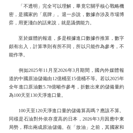
「不透明」完全可以理解，畢竟它關乎核心戰略機
密，是國家的「底牌」。退一步說，數據亦涉及市場博
弈，用更淺白的話來說，就是議價能力。
至於媒體的報道，多是根據進口數據作推算，數字
頗有出入，計算準則有所不同，所以只能作為參考，不
能作準。
例如2025年11月至2026年3月期間，國內外媒體報
道的中國原油儲備由12億桶至15億桶不等。若以2025年
全年進口原油數5.78億噸作參考，折數出來的儲備量約
為100天至130天淨進口量。
100天至120天淨進口量的儲備算高嗎？應該不算。
同樣是石油對外依存度高的日本，2026年3月因應中東
局勢，釋出兩成原油儲備。在「放油」之前，其國家和