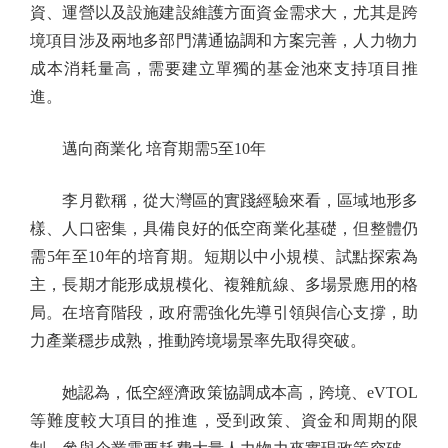
資、運營以及設施建設維護方面資金需求大，尤其是跨
境項目涉及兩地多部門溝通協調和方案完善，人力物力
成本消耗量高，需要建立單獨的基金池來支持項目推
進。
邁向商業化 培育期需5至10年
李月歡稱，從大灣區的實踐經驗來看，區域地形多
樣、人口密集，具備良好的低空商業化基礎，但整體仍
需5年至10年的培育期。短期以中小規模、試點探索為
主，長期才能形成規模化、複雜航線、多場景應用的格
局。在培育階段，政府需強化先導引領與信心支撐，助
力產業穩步成熟，推動跨境場景率先取得突破。
她認為，低空經濟政策協調成本高，跨境、eVTOL
等難度較大項目的推進，受到政策、資金和周期的限