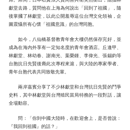
獻堂去路，質問他在上海為何說出「回到了祖國」，隨
後掌摑了林獻堂，以此公開羞辱這位台灣文化領袖，企
圖震懾所有心懷「祖國意識」的台灣同胞。
如今，八仙橋基督教青年會大樓仍然保存完好，並
成為在海內外享有一定知名度的青年會酒店。丘逢甲、
林獻堂、林幼春、謝南光、葉榮鍾、李偉光、張錫鈞等
台胞抗日先賢後裔此次專程來滬，與大陸的專家學者、
青年台胞代表共同致敬先輩。
兩岸嘉賓分享了不少林獻堂和台灣抗日先賢的鬥爭
史料，其中林獻堂與台灣殖民當局特務的一段對話，讓
全場動容。
問：「你到中國大陸時，在歡迎會上，是否曾說：
『我回到祖國』的話？」