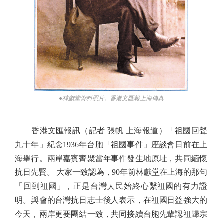
●林獻堂資料照片。香港文匯報上海傳真
香港文匯報訊（記者 張帆 上海報道）「祖國回聲
九十年」紀念1936年台胞「祖國事件」座談會日前在上
海舉行。兩岸嘉賓齊聚當年事件發生地原址，共同緬懷
抗日先賢。 大家一致認為，90年前林獻堂在上海的那句
「回到祖國」，正是台灣人民始終心繫祖國的有力證
明。與會的台灣抗日志士後人表示，在祖國日益強大的
今天，兩岸更要團結一致，共同接續台胞先輩認祖歸宗