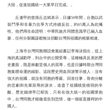
大陸，促進祖國統一大業早日完成。」
丘逢甲的曾孫丘志斌表示，日據50年間，台胞以武
裝鬥爭和非暴力抗爭方式持續反抗，約65萬人為此犧
牲。他們用生命證明：中華民族共同體意識早已融入血
脈，任何分裂圖謀都無法切斷台灣與祖國的根脈相連。
上海市台灣同胞聯誼會黨組書記李海泳指出，從上
海的真誠歡呼，到台中的公開受辱，這種極具反差的歷
史畫面，既是林獻堂個人的屈辱，也是日據時期台灣同
胞集體命運的縮影。這段歷史用血與淚警示後人：沒有
強大的祖國，就沒有同胞的尊嚴。回首往事，骨肉分離
的悲劇和先輩屈辱的淚水，道盡了祖國積貧積弱的辛
酸。歷史鐵律早已昭告，只有在強大統一的祖國懷抱
中，台灣同胞才能徹底告別悲情，做一個挺直腰桿的中
國人。