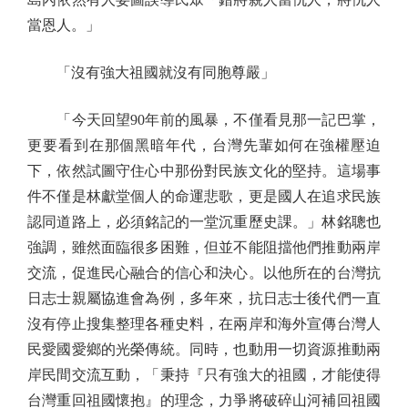
當恩人。」
「沒有強大祖國就沒有同胞尊嚴」
「今天回望90年前的風暴，不僅看見那一記巴掌，
更要看到在那個黑暗年代，台灣先輩如何在強權壓迫
下，依然試圖守住心中那份對民族文化的堅持。這場事
件不僅是林獻堂個人的命運悲歌，更是國人在追求民族
認同道路上，必須銘記的一堂沉重歷史課。」林銘聰也
強調，雖然面臨很多困難，但並不能阻擋他們推動兩岸
交流，促進民心融合的信心和決心。以他所在的台灣抗
日志士親屬協進會為例，多年來，抗日志士後代們一直
沒有停止搜集整理各種史料，在兩岸和海外宣傳台灣人
民愛國愛鄉的光榮傳統。同時，也動用一切資源推動兩
岸民間交流互動，「秉持『只有強大的祖國，才能使得
台灣重回祖國懷抱』的理念，力爭將破碎山河補回祖國