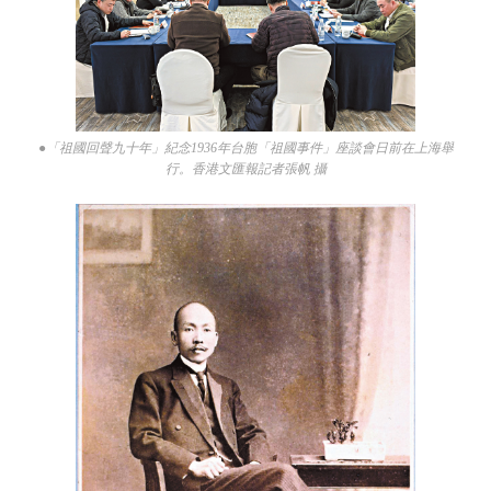
●「祖國回聲九十年」紀念1936年台胞「祖國事件」座談會日前在上海舉
行。香港文匯報記者張帆 攝