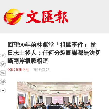
回望90年前林獻堂「祖國事件」 抗
日志士後人：任何分裂圖謀都無法切
斷兩岸根脈相連
2026-03-23
香港文匯報 內地