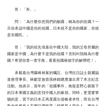
答：「有。」
問：「為什麼你把我們的敵國，稱為你的祖國？一
旦你承認中國是你的祖國，日本就不是你的國家，你就
是非國民。」
答：「我的祖先墳墓在中國大陸，我的父母所屬的
國家是中國，為什麼不是我的祖國？否則叫我稱為什麼
國？希望你查一查字典，看看祖國兩個字的解釋吧！」
承載着台灣霧峰林家的囑託、台灣抗日誌士親屬協
進會理事長、林獻堂族曾孫林銘聰應邀出席了本次紀念
活動。他表示，當年的「祖國事件」無疑是野心膨脹下
的日本軍國主義刻意找中國人的麻煩。同時，更需要警
惕的是，當下的日本正再度露出侵略者本性，而在台灣
島內依然有人妄圖誤導民眾「錯將親人當仇人，將仇人