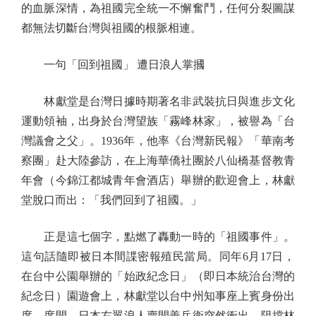
的血脈深情，為祖國完全統一不懈奮鬥，任何分裂圖謀
都無法切斷台灣與祖國的根脈相連。
一句「回到祖國」 遭日浪人掌摑
林獻堂是台灣日據時期著名非武裝抗日與進步文化
運動領袖，出身於台灣望族「霧峰林家」，被譽為「台
灣議會之父」。1936年，他率《台灣新民報》「華南考
察團」赴大陸參訪，在上海華僑社團於八仙橋基督教青
年會（今錦江都城青年會酒店）舉辦的歡迎會上，林獻
堂脫口而出：「我們回到了祖國。」
正是這七個字，點燃了轟動一時的「祖國事件」。
這句話隨即被日本間諜密報殖民當局。同年6月17日，
在台中公園舉辦的「始政紀念日」（即日本統治台灣的
紀念日）園遊會上，林獻堂以台中州知事座上賓身份出
席。席間，日本右翼浪人賣間善兵衛突然衝出，阻擋林