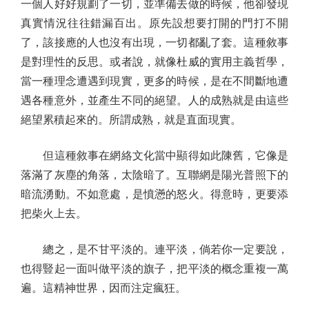
一個人好好規劃了一切，並準備去做的時候，他卻發現
真實情況往往錯漏百出。原先設想要打開的門打不開
了，該接應的人也沒有出現，一切都亂了套。這種敘事
是對理性的反思。或者說，就像杜威的實用主義哲學，
當一種理念遭遇到現實，更多的時候，是在不間斷地遭
遇各種意外，並產生不同的絕望。人的成熟就是由這些
絕望累積起來的。所謂成熟，就是直面現實。
但這種敘事在網絡文化當中顯得如此陳舊，它像是
落滿了灰塵的角落，太陰暗了。互聯網是陽光普照下的
暗流湧動。不如意處，是憤懣的怒火。得意時，更要添
把柴火上去。
總之，是不甘平淡的。連平淡，倘若你一定要說，
也得豎起一面叫做平淡的旗子，把平淡的概念重複一萬
遍。這精神世界，因而注定瘋狂。