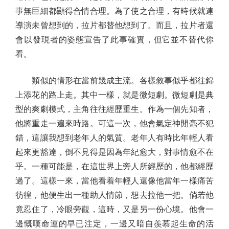
事無巨細都顯得合情合理。為了使之合理，有時候就連
導演未曾想到的，拉片都替他想到了。而且，拉片者還
會以發現者的姿態宣告了此事確實，但它並不替代你
看。
類似的情形在當前幾成主流。各樣敘事似乎都往錦
上添花的路上走。其中一樣，就是微短劇。微短劇是典
型的爽劇模式，主角往往經歷重生。作為一個先知者，
他將重走一遍來時路。可這一次，他會氣定神閒毫不犯
錯，這讓我想到老年人的氣質。老年人有時比年輕人看
起來更豁達，倒不見得是因為年紀愈大，對事情愈不在
乎。一種可能是，在這世界上旁人所經歷的，他都經歷
過了。這樣一來，當他看着年輕人還像他當年一樣痛苦
彷徨，他便生出一種助人情節，想去拉他一把。倘若他
竟忍住了，冷眼旁觀，這時，又是另一份心境。他會一
邊慨嘆命運的早已注定，一邊又暗自羨慕起生命的活