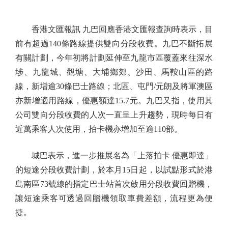
香港文匯報訊 九巴回應香港文匯報查詢時表示，目
前有超過140條路線提供雙向分段收費。九巴不斷拓展
有關計劃，今年初將計劃延伸至九龍市區覆蓋來往深水
埗、九龍城、觀塘、大埔鄉郊、沙田、馬鞍山區的路
線，新增逾30條巴士路線；北區、屯門/元朗及將軍澳區
亦新增適用路線，優惠額達15.7元。九巴又指，使用其
公司雙向分段收費的人次一直呈上升趨勢，現時每日有
近萬乘客人次使用，拍卡機亦增加至逾110部。
城巴表示，進一步推展名為「上落拍卡 優惠即達」
的短途分段收費計劃，於本月15日起，以試點形式於港
島南區73號線的指定巴士站首次啟用分段收費回贈機，
讓短途乘客可透過回贈機領取車費差額，流程更為便
捷。