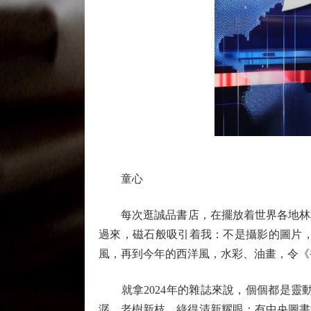
童心
每次逛誠品書店，在擺放着世界各地林林
過來，磁石般吸引着我：不是攝影的圖片
風，再到今年的西洋風，水彩、油畫，令《
就拿2024年的雜誌來說，個個都是靈
潺、老樹新枝，綠得清新耀眼；有中央圖書