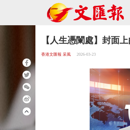
【人生憑闌處】封面上
香港文匯報 采風
2026-03-23