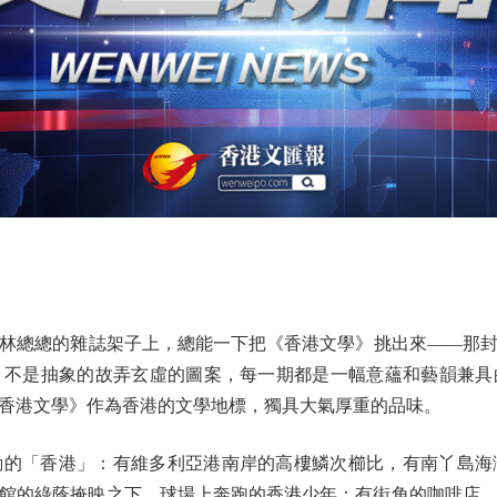
總總的雜誌架子上，總能一下把《香港文學》挑出來——那封
，不是抽象的故弄玄虛的圖案，每一期都是一幅意蘊和藝韻兼具
香港文學》作為香港的文學地標，獨具大氣厚重的品味。
動的「香港」：有維多利亞港南岸的高樓鱗次櫛比，有南丫島海
館的綠蔭掩映之下，球場上奔跑的香港少年；有街角的咖啡店