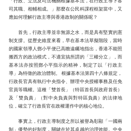
「行政、立法及司法機關根據基本法，在行政主導下各
司其職、相輔相成。」那麼在公民科課程框架當中，又
應如何理解行政主導與香港政制的關係呢？
首先，行政主導並非無源之水，而是具有堅實的憲
制支撐。從歷史維度來看，早在基本法草擬階段，當時
的國家領導人鄧小平便已高瞻遠矚地指出，香港不能照
搬西方的政治模式，不適宜搞所謂的「三權分立」，而
基本法亦按照鄧小平指示的精神，制定了以「行政主
導」為特徵的政治體制。 根據基本法第四十八條規定，
行政長官具有執行中央指令、辦理中央授權事務及任免
官員等職權。這種「雙首長」（特區首長與政府首長）
及「雙負責」（對中央負責與對特區負責）的法律地
位，確立了行政長官在政權運作中的核心地位。
事實上，行政主導制度之所以被譽為彰顯「一國兩
制」優勢的好制度，關鍵在於其卓越的治理效能。中央