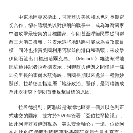
中東地區專家指出，阿聯酋與美國和以色列長期密
切合作，卻在這場美以對伊朗的戰爭中，成為海灣國家
中遭攻擊最密集的目標國家。伊朗甚至呼籲民眾從阿聯
酋三大港口撤離，並表示這些地點將可能成為被攻擊目
標，同時也指責美國利用阿聯酋的港口和碼頭，來攻擊
伊朗石油出口樞紐哈爾克島。《Monocle》雜誌海灣地
區駐迪拜記者拉希德表示，阿聯酋與伊朗之間僅隔一條
55公里長的霍爾木茲海峽，兩國長期以來處於一種微妙
關係。拉希德直指這層「地緣政治」關係，是阿聯酋成
為此次衝突下伊朗首要反擊目標的原因。
拉希德提到，阿聯酋是海灣地區第一個與以色列正
式建交的國家，雙方於2020年簽署「亞伯拉罕協議」，
因此阿聯酋被伊朗視為「美以安全軸心」一環。位於阿
布扎比的巴爾西利國際事務學院研究員坎農也直言：