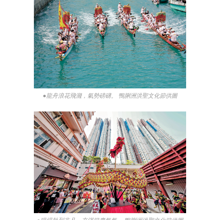
●龍舟浪花飛濺，氣勢磅礴。 鴨脷洲洪聖文化節供圖