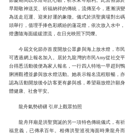
節慶期間以水燈寄託心願，祈求來年順利。此習俗源於
早期敬神送災、祈福納祥的傳統，流傳至今，逐漸演變
為送走厄運、迎來好運的象徵。儀式於洪聖廣場對出碼
頭舉行，值理手捧色彩繽紛的蓮花燈，依次放入水中，
燈盞隨海面緩緩漂流，在日光映照下閃爍。
今屆文化節亦首度開放公眾參與海上放水燈，市民
可透過網上報名加入。居於九龍灣的市民Amy從社交平
台得悉活動後便為家人報名，一行四人特地一早趕到鴨
脷洲觀禮並參與放水燈活動。她表示報名流程順暢，亦
認為活動開放後令訪客更有參與感，希望藉放燈許願身
體健康、社會平安。
龍舟氣勢磅礴 引岸上觀眾拍照
龍舟拜廟是洪聖寶誕的另一項特色傳統儀式，有祈
福意義，已傳承百年。相傳洪聖巡視海面時乘龍舟而