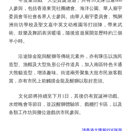
年度重頭戲「大型賀誕巡遊」共有16支隊伍逾800
人參與，包括香港東莞社團總會、海洋公園、華人廟宇
委員會等社會各界人士參與。由華人廟宇委員會、鴨脷
洲街坊學校及聖文嘉中英文幼稚園等打頭陣，帶來武
術、鼓樂及舞蹈表演暖場，隨後巡遊展開並歷時約三個
半小時。
沿途除金龍與醒獅等傳統元素外，亦有隊伍以漁民
造型、漁帽及大型魚形公仔作道具，加入南區特色卡通
大熊貓造型，增添趣味。街道兩旁聚集大批市民旅客觀
賞，亦有市民上前觸摸金龍及醒獅以取好意頭。
文化節將持續至下月1日，其後仍有賀誕神功戲、
水燈晚會等節目，並設醒獅體驗班、戲棚打卡區，以及
各類工作坊與攤位遊戲供市民參與。
讀香港文匯報PDF版面