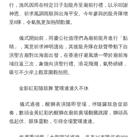
行，漁民因而在特定日子划龍舟至廟前行禮，以示叩謝
神恩、祈求風調雨順與出海平安。今年參與的龍舟隊增
至8隊，令氣氛更加熱鬧歡騰。
儀式開始前，同慶公社值理們為廟前龍舟進行「點
睛」，寓意祈求神明護佑，其後龍舟隊在鼓聲帶動下自
洪聖古廟對出海面出發，在香港仔避風塘一帶於廟前海
域往返三次，象徵向洪聖行禮。浪花飛濺，氣勢磅礴，
吸引不少岸上觀眾圍觀拍照。
金影紅彩隨鼓舞 驚嘆連連久不休
儀式過後，醒獅表演隨即登場，伴隨鑼鼓急促節
奏，數頭金黃紅彩的醒獅在廟前廣場翻騰跳躍，獅頭高
低起伏、眼珠靈動，引得全場驚嘆連連。