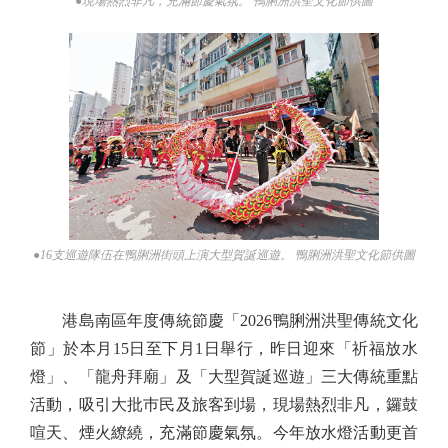
●現場熱烈非凡，充滿節慶氣氛。 鴨脷洲洪聖文化節供圖
●16支巡遊隊伍在鴨脷洲街頭上演大型賀誕巡遊。 鴨脷洲洪聖文化節供圖
港島南區年度傳統節慶「2026鴨脷洲洪聖傳統文化
節」於本月15日至下月1日舉行，昨日迎來「祈福放水
燈」、「龍舟拜廟」及「大型賀誕巡遊」三大傳統重點
活動，吸引大批巿民及旅客到場，現場熱烈非凡，鑼鼓
喧天、煙火繚繞，充滿節慶氣氛。今年放水燈活動更首