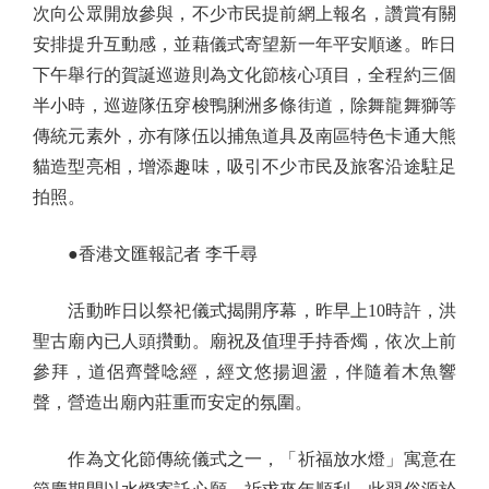
次向公眾開放參與，不少市民提前網上報名，讚賞有關
安排提升互動感，並藉儀式寄望新一年平安順遂。昨日
下午舉行的賀誕巡遊則為文化節核心項目，全程約三個
半小時，巡遊隊伍穿梭鴨脷洲多條街道，除舞龍舞獅等
傳統元素外，亦有隊伍以捕魚道具及南區特色卡通大熊
貓造型亮相，增添趣味，吸引不少市民及旅客沿途駐足
拍照。
●香港文匯報記者 李千尋
活動昨日以祭祀儀式揭開序幕，昨早上10時許，洪
聖古廟內已人頭攢動。廟祝及值理手持香燭，依次上前
參拜，道侶齊聲唸經，經文悠揚迴盪，伴隨着木魚響
聲，營造出廟內莊重而安定的氛圍。
作為文化節傳統儀式之一，「祈福放水燈」寓意在