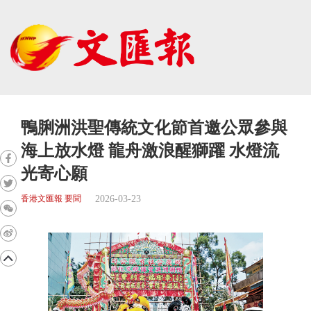
鴨脷洲洪聖傳統文化節首邀公眾參與
海上放水燈 龍舟激浪醒獅躍 水燈流
光寄心願
2026-03-23
香港文匯報 要聞