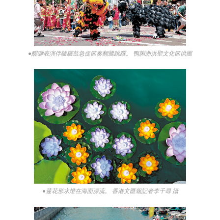
●醒獅表演伴隨鑼鼓急促節奏翻騰跳躍。 鴨脷洲洪聖文化節供圖
●蓮花形水燈在海面漂流。 香港文匯報記者李千尋 攝