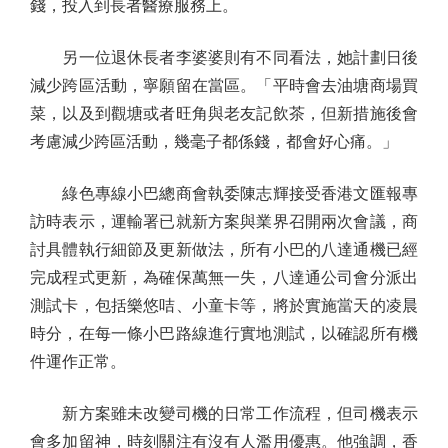
錢，投入到長者醫療服務上。
另一位退休長者李婆婆則有不同看法，她計劃日後
減少跨區活動，寧願留在當區。「平時會去油塘商場買
菜，以及到觀塘或者旺角與老友記飲茶，但新措施後會
考慮減少跨區活動，幾毫子都係錢，都會好心痛。」
綠色專線小巴總商會執委陳志輝接受香港文匯報專
訪時表示，運輸署已就新方案與業界召開兩次會議，商
討具體執行細節及更新做法，所有小巴的八達通機已經
完成程式更新，為確保萬無一失，八達通公司會分派出
測試卡，包括樂悠咭、小童卡等，將於實施當天的凌晨
時分，在每一條小巴路線進行實地測試，以確認所有機
件運作正常。
新方案雖未改變司機的日常工作流程，但司機表示
會多加留神，時刻關注有沒有人濫用優惠。他強調，香