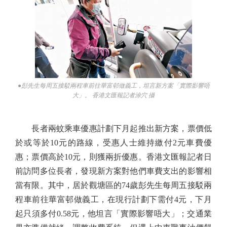
●彭先生每周五接駁兩程車前往華富邨做義工，坦言新方案「實際影響唔
大」。 香港文匯報記者涂穴 攝
長者兩蚊乘車優惠計劃下月起推出新方案，票價低
於或等於10元的路線，受惠人士維持繳付2元車費優
惠；票價高於10元，則獲兩折優惠。香港文匯報記者日
前訪問多位長者，發現新方案對他們車費支出的影響相
當有限。其中，居於觀塘區的74歲彭先生每周五接駁兩
程車前往華富邨做義工，在現行計劃下需付4元，下月
起只須多付0.58元，他坦言「實際影響唔大」；交通業