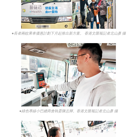
●長者兩蚊乘車優惠計劃下月起推出新方案。 香港文匯報記者北山彥 攝
●綠色專線小巴總商會執委陳志輝。香港文匯報記者北山彥 攝