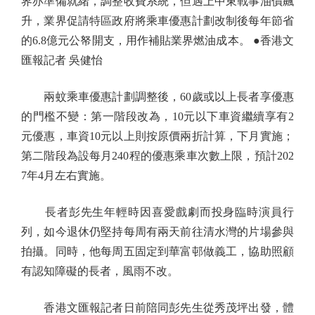
界亦準備就緒，調整收費系統，但遇上中東戰事油價飆
升，業界促請特區政府將乘車優惠計劃改制後每年節省
的6.8億元公帑開支，用作補貼業界燃油成本。 ●香港文
匯報記者 吳健怡
兩蚊乘車優惠計劃調整後，60歲或以上長者享優惠
的門檻不變：第一階段改為，10元以下車資繼續享有2
元優惠，車資10元以上則按原價兩折計算，下月實施；
第二階段為設每月240程的優惠乘車次數上限，預計202
7年4月左右實施。
長者彭先生年輕時因喜愛戲劇而投身臨時演員行
列，如今退休仍堅持每周有兩天前往清水灣的片場參與
拍攝。同時，他每周五固定到華富邨做義工，協助照顧
有認知障礙的長者，風雨不改。
香港文匯報記者日前陪同彭先生從秀茂坪出發，體