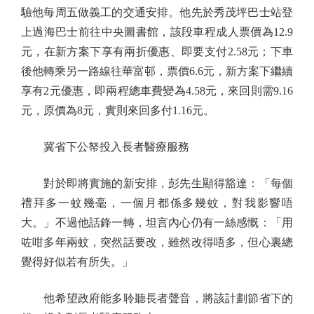
驗他每周五做義工的交通安排。他先於秀茂坪巴士站登
上過海巴士前往中央圖書館，該段車程成人票價為12.9
元，在新方案下享有兩折優惠、即要支付2.58元；下車
後他轉乘另一路線往華富邨，票價6.6元，新方案下繼續
享有2元優惠，即兩程總車費變為4.58元，來回則需9.16
元，原價為8元，實則來回多付1.16元。
冀省下公帑投入長者醫療服務
對於即將實施的新安排，彭先生顯得豁達：「每個
禮拜多一蚊幾毫，一個月都係多幾蚊，對我影響唔
大。」不過他話鋒一轉，坦言內心仍有一絲感慨：「用
咗咁多年兩蚊，突然話要改，雖然改得唔多，但心裏總
覺得好似若有所失。」
他希望政府能多聆聽長者聲音，將該計劃節省下的