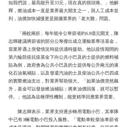
知我們說，最高能升至33元，現在真的很頭痛。」他解
釋，燃油成本一直是業界最大開支之一，與人工成本並
列，油價加快減慢更是困擾業界的「老大難」問題。
「兩蚊兩折」每年能令公帑節省約6.8億元開支，陳
志輝建議將節省的部分公帑撥出成立運輸業專項基金，
當業界遇上突發情況時提供適時援助。他以疫情期間的
第六輪防疫抗疫基金下向公共小巴及的士提供的燃料補
貼為例，政府會為公共小巴及的士提供每公升兩元的液
化石油氣補貼，以及發還汽油的士及柴油公共小巴四成
的實際燃油支出，對業界幫助很大。「如果油價突然飆
升，基金可以發放燃油補貼；將來油價回落，就可以暫
停。」他認為這種彈性機制，能更精準回應業界需要。
陳志輝表示，業界支持逐步轉用電動小巴，其車隊
中已有3輛電動小巴投入服務。「電動車較柴油車節省