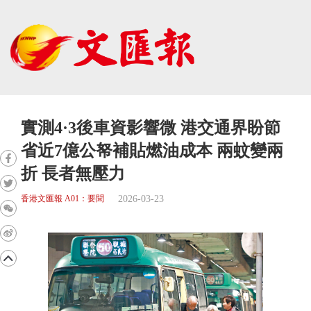
實測4·3後車資影響微 港交通界盼節
省近7億公帑補貼燃油成本 兩蚊變兩
折 長者無壓力
2026-03-23
香港文匯報 A01：要聞