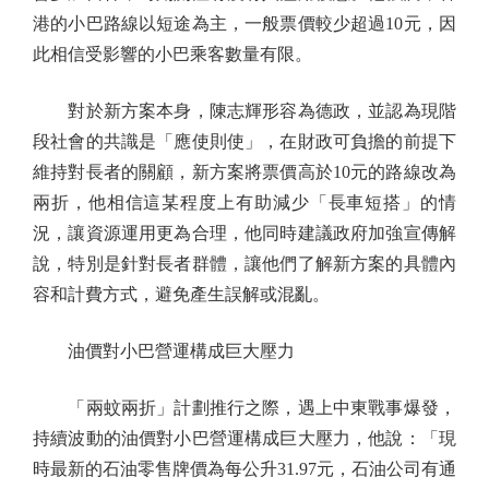
港的小巴路線以短途為主，一般票價較少超過10元，因
此相信受影響的小巴乘客數量有限。
對於新方案本身，陳志輝形容為德政，並認為現階
段社會的共識是「應使則使」，在財政可負擔的前提下
維持對長者的關顧，新方案將票價高於10元的路線改為
兩折，他相信這某程度上有助減少「長車短搭」的情
況，讓資源運用更為合理，他同時建議政府加強宣傳解
說，特別是針對長者群體，讓他們了解新方案的具體內
容和計費方式，避免產生誤解或混亂。
油價對小巴營運構成巨大壓力
「兩蚊兩折」計劃推行之際，遇上中東戰事爆發，
持續波動的油價對小巴營運構成巨大壓力，他說：「現
時最新的石油零售牌價為每公升31.97元，石油公司有通