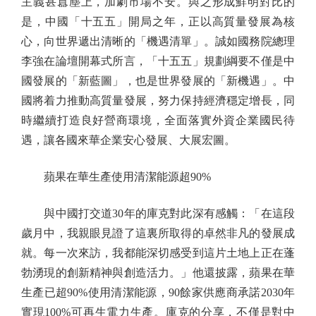
主義甚囂塵上，加劇市場不安。與之形成鮮明對比的
是，中國「十五五」開局之年，正以高質量發展為核
心，向世界遞出清晰的「機遇清單」。誠如國務院總理
李強在論壇開幕式所言，「十五五」規劃綱要不僅是中
國發展的「新藍圖」，也是世界發展的「新機遇」。中
國將着力推動高質量發展，努力保持經濟穩定增長，同
時繼續打造良好營商環境，全面落實外資企業國民待
遇，讓各國來華企業安心發展、大展宏圖。
蘋果在華生產使用清潔能源超90%
與中國打交道30年的庫克對此深有感觸：「在這段
歲月中，我親眼見證了這裏所取得的卓然非凡的發展成
就。每一次來訪，我都能深切感受到這片土地上正在蓬
勃湧現的創新精神與創造活力。」他還披露，蘋果在華
生產已超90%使用清潔能源，90餘家供應商承諾2030年
實現100%可再生電力生產。庫克的分享，不僅是對中