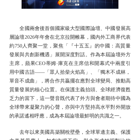
全國兩會後首個國家級大型國際論壇、中國發展高
層論壇2026年年會在北京拉開帷幕，國內外工商界代表
約750人齊聚一堂，聚焦「『十五五』的中國：高質量
發展與共創新機遇」展開深度對話。作為本屆論壇外方
主席，蘋果CEO蒂姆·庫克在主席信和開幕式中兩度引
用中國古語——「眾人拾柴火焰高」、「獨木不成林，
單音不成曲」，將合作共贏擺在應對全球變局、推動高
質量發展的核心位置。在保護主義抬頭、全球經濟復甦
乏力的當下，這一聲音既代表了外方與會者期待中國為
全球帶來凝聚力的心聲，亦與中方堅持高水平對外開放
的承諾遙相呼應，成為本屆論壇最鮮明的共識之一。
去年以來美國高築關稅壁壘，全球單邊主義、保護