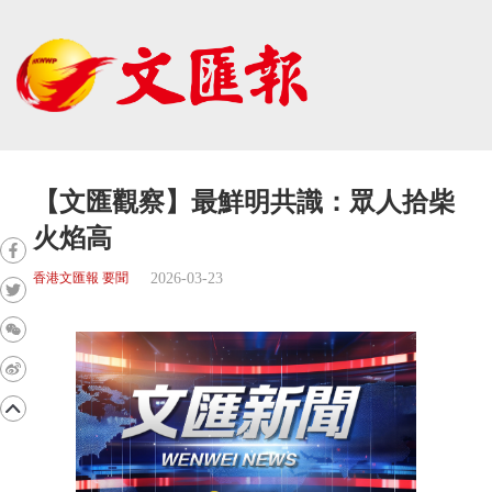
【文匯觀察】最鮮明共識：眾人拾柴
火焰高
2026-03-23
香港文匯報 要聞