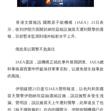
香港文匯報訊 國際原子能機構（IAEA）21日表
示，收到伊朗方面關於納坦茲核設施當天遭到襲擊的通
報，目前暫未監測到場外輻射水平上升。
俄批美以襲擊不負責任
IAEA還說，該機構正就此事件展開調查。IAEA總
幹事格羅西重申呼籲保持軍事克制，以避免發生核事故
的風險。
伊朗媒體21日援引IAEA聲明報道，以色列和美國
當天襲擊伊朗納坦茲鈾濃縮設施，該設施暫未發生洩
漏。聲明說，該設施當天上午遭到襲擊，此舉違反了包
括《核不擴散條約》在內的國際法。伊朗有關機構已在