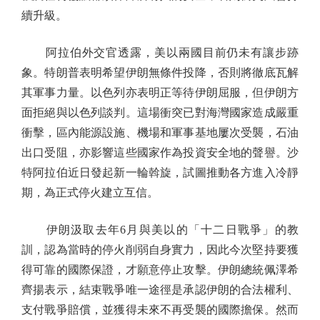
續升級。
阿拉伯外交官透露，美以兩國目前仍未有讓步跡
象。特朗普表明希望伊朗無條件投降，否則將徹底瓦解
其軍事力量。以色列亦表明正等待伊朗屈服，但伊朗方
面拒絕與以色列談判。這場衝突已對海灣國家造成嚴重
衝擊，區內能源設施、機場和軍事基地屢次受襲，石油
出口受阻，亦影響這些國家作為投資安全地的聲譽。沙
特阿拉伯近日發起新一輪斡旋，試圖推動各方進入冷靜
期，為正式停火建立互信。
伊朗汲取去年6月與美以的「十二日戰爭」的教
訓，認為當時的停火削弱自身實力，因此今次堅持要獲
得可靠的國際保證，才願意停止攻擊。伊朗總統佩澤希
齊揚表示，結束戰爭唯一途徑是承認伊朗的合法權利、
支付戰爭賠償，並獲得未來不再受襲的國際擔保。然而