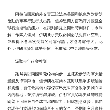
阿拉伯國家的外交官正設法為美國和以色列對伊朗
發動的軍事行動尋找出路，但德黑蘭方面憑藉其擾亂全
球石油運輸的能力，在談判前提上開出苛刻條件，令調
解工作陷入僵局。伊朗要求美以兩國必須先停止空襲，
並獲得不會再次受襲的可靠保證，才會考慮停火。此
外，伊朗還提出戰爭賠償、美軍撤出中東地區等訴求。
汲取去年衝突教訓
雖然美以兩國擊殺哈梅內伊，並摧毀伊朗海軍大量
艦艇及導彈陣地，但伊朗在霍爾木茲海峽襲擊多艘油輪
和貨船，新任最高領袖穆傑塔巴更誓言會攻擊美國在區
內的基地，並持續封鎖海峽。伊朗官員認為美國總統特
朗普正面臨來自全球市場的壓力，因此無意讓步，他們
強調任何協議都須保障所有人的安全，否則衝突只會持