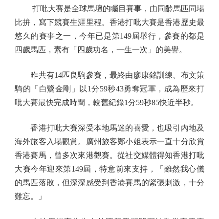
打吡大賽是全球馬壇的矚目賽事，由同齡馬匹同場
比拚，寫下競賽生涯里程。香港打吡大賽是香港歷史最
悠久的賽事之一，今年已是第149屆舉行，參賽的都是
四歲馬匹，素有「四歲功名，一生一次」的美譽。
昨共有14匹良駒參賽，最終由廖康銘訓練、布文策
騎的「白鷺金剛」以1分59秒43勇奪冠軍，成為歷來打
吡大賽最快完成時間，較舊紀錄1分59秒85快近半秒。
香港打吡大賽深受本地馬迷的喜愛，也吸引內地及
海外旅客入場觀賞。廣州旅客鄭小姐表示一直十分欣賞
香港賽馬，曾多次來港觀賽。從社交媒體得知香港打吡
大賽今年迎來第149屆，特意前來支持，「雖然我心儀
的馬匹落敗，但深深感受到香港賽馬的緊張刺激，十分
難忘。」