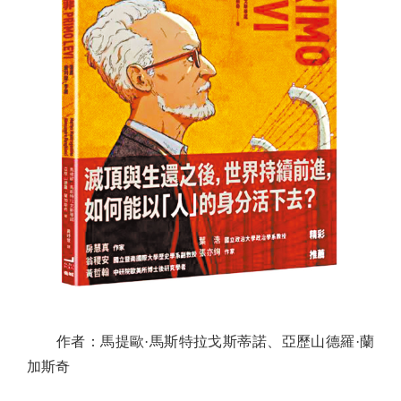
作者：馬提歐·馬斯特拉戈斯蒂諾、亞歷山德羅·蘭
加斯奇