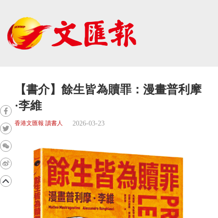
【書介】餘生皆為贖罪：漫畫普利摩
·李維
2026-03-23
香港文匯報 讀書人