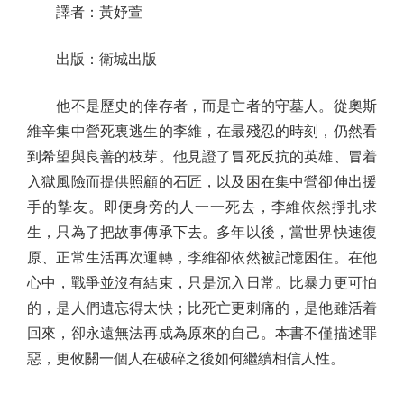
譯者：黃妤萱
出版：衛城出版
他不是歷史的倖存者，而是亡者的守墓人。從奧斯
維辛集中營死裏逃生的李維，在最殘忍的時刻，仍然看
到希望與良善的枝芽。他見證了冒死反抗的英雄、冒着
入獄風險而提供照顧的石匠，以及困在集中營卻伸出援
手的摯友。即便身旁的人一一死去，李維依然掙扎求
生，只為了把故事傳承下去。多年以後，當世界快速復
原、正常生活再次運轉，李維卻依然被記憶困住。在他
心中，戰爭並沒有結束，只是沉入日常。比暴力更可怕
的，是人們遺忘得太快；比死亡更刺痛的，是他雖活着
回來，卻永遠無法再成為原來的自己。本書不僅描述罪
惡，更攸關一個人在破碎之後如何繼續相信人性。