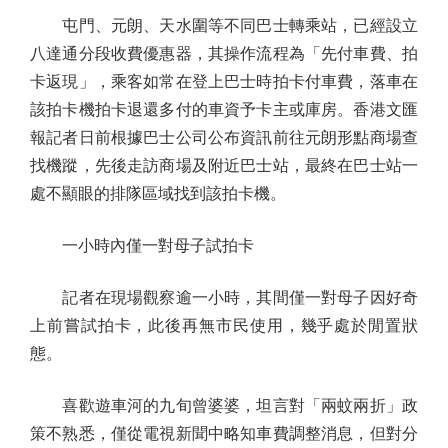
屯門、元朗、天水圍等不同巴士轉乘站，已經設立
八達通分段收費優惠器，其操作流程為「先付車費、拍
卡返現」，乘客如常在登上巴士時拍卡付車費，落車在
該拍卡機拍卡退還多付的車資予卡主或庫房。香港文匯
報記者日前根據巴士公司公布資訊前往元朗形點商場查
找機蹤，先後走訪商場及附近巴士站，最終在巴士站一
處不顯眼的排隊區域找到該拍卡機。
一小時內僅一對母子試拍卡
記者在現場觀察逾一小時，其間僅一對母子因好奇
上前嘗試拍卡，此後再無市民使用，幾乎處於閒置狀
態。
喜歡遊車河的九旬曾婆婆，坦言對「兩蚊兩折」政
策不熟悉，僅從電視新聞中略知車費調整消息，但對分