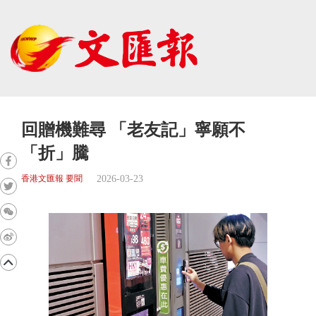
回贈機難尋 「老友記」寧願不
「折」騰
2026-03-23
香港文匯報 要聞