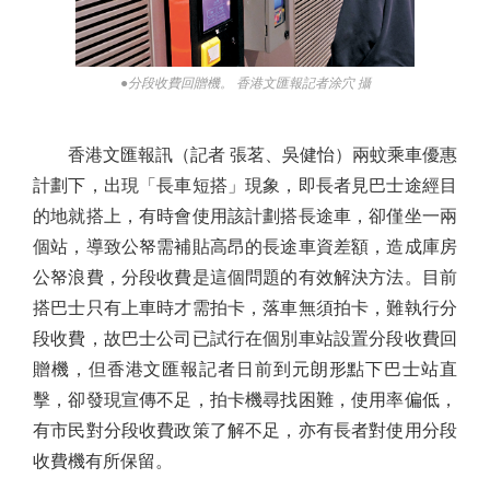
●分段收費回贈機。 香港文匯報記者涂穴 攝
香港文匯報訊（記者 張茗、吳健怡）兩蚊乘車優惠
計劃下，出現「長車短搭」現象，即長者見巴士途經目
的地就搭上，有時會使用該計劃搭長途車，卻僅坐一兩
個站，導致公帑需補貼高昂的長途車資差額，造成庫房
公帑浪費，分段收費是這個問題的有效解決方法。目前
搭巴士只有上車時才需拍卡，落車無須拍卡，難執行分
段收費，故巴士公司已試行在個別車站設置分段收費回
贈機，但香港文匯報記者日前到元朗形點下巴士站直
擊，卻發現宣傳不足，拍卡機尋找困難，使用率偏低，
有市民對分段收費政策了解不足，亦有長者對使用分段
收費機有所保留。