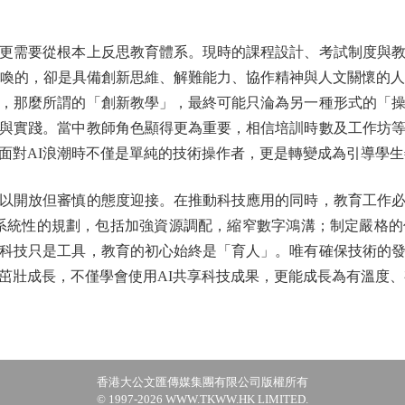
需要從根本上反思教育體系。現時的課程設計、考試制度與教
呼喚的，卻是具備創新思維、解難能力、協作精神與人文關懷的人
，那麼所謂的「創新教學」，最終可能只淪為另一種形式的「
與實踐。當中教師角色顯得更為重要，相信培訓時數及工作坊
面對AI浪潮時不僅是單純的技術操作者，更是轉變成為引導學生
以開放但審慎的態度迎接。在推動科技應用的同時，教育工作必
系統性的規劃，包括加強資源調配，縮窄數字鴻溝；制定嚴格
科技只是工具，教育的初心始終是「育人」。唯有確保技術的
茁壯成長，不僅學會使用AI共享科技成果，更能成長為有溫度
香港大公文匯傳媒集團有限公司版權所有
© 1997-2026 WWW.TKWW.HK LIMITED.