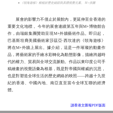
● 《領海遊移》根植於歷史細節與具體視覺元素。 M+供圖
展會的影響力不僅止於展館內，更延伸至全香港的
重要文化地標 。今年的展會連續第五年與M+博物館合
作，由瑞銀集團贊助呈現M+外牆藝術作品。即日起，
巴基斯坦裔美國藝術家莎茲亞·西坎達的《領海遊移》
將在M+外牆上展出。據介紹，這是一件璀璨的動畫作
品，將藝術家的手繪水彩轉化為動態影像，描繪跨越時
代的權力、貿易與全球交流脈動。作品以東印度公司手
稿繪畫的視覺語彙為根基，既是對帝國與權威的沉思，
也是對塑造全球生活的歷史網絡的映照——跨越十九世
紀的香港、中國內地、南亞直至當今全球互聯的經濟
體。
讀香港文匯報PDF版面