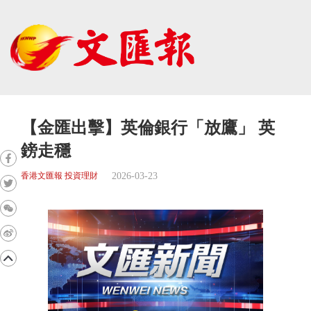
【金匯出擊】英倫銀行「放鷹」 英
鎊走穩
2026-03-23
香港文匯報 投資理財