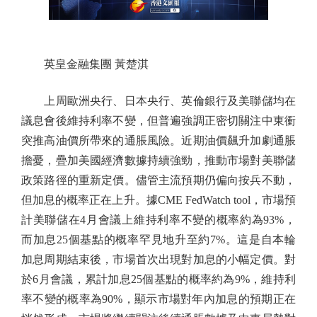
英皇金融集團 黃楚淇
上周歐洲央行、日本央行、英倫銀行及美聯儲均在
議息會後維持利率不變，但普遍強調正密切關注中東衝
突推高油價所帶來的通脹風險。近期油價飆升加劇通脹
擔憂，疊加美國經濟數據持續強勁，推動市場對美聯儲
政策路徑的重新定價。儘管主流預期仍偏向按兵不動，
但加息的概率正在上升。據CME FedWatch tool，市場預
計美聯儲在4月會議上維持利率不變的概率約為93%，
而加息25個基點的概率罕見地升至約7%。這是自本輪
加息周期結束後，市場首次出現對加息的小幅定價。對
於6月會議，累計加息25個基點的概率約為9%，維持利
率不變的概率為90%，顯示市場對年內加息的預期正在