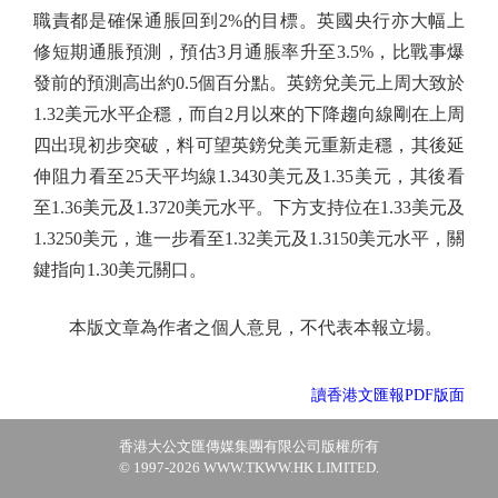
職責都是確保通脹回到2%的目標。英國央行亦大幅上
修短期通脹預測，預估3月通脹率升至3.5%，比戰事爆
發前的預測高出約0.5個百分點。英鎊兌美元上周大致於
1.32美元水平企穩，而自2月以來的下降趨向線剛在上周
四出現初步突破，料可望英鎊兌美元重新走穩，其後延
伸阻力看至25天平均線1.3430美元及1.35美元，其後看
至1.36美元及1.3720美元水平。下方支持位在1.33美元及
1.3250美元，進一步看至1.32美元及1.3150美元水平，關
鍵指向1.30美元關口。
本版文章為作者之個人意見，不代表本報立場。
讀香港文匯報PDF版面
香港大公文匯傳媒集團有限公司版權所有
© 1997-2026 WWW.TKWW.HK LIMITED.