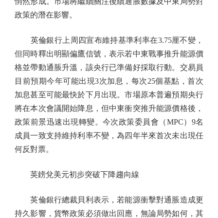
悄然形成。市場將繼續關注後續通脹數據及中東局勢對
政策的潛在影響。
英倫銀行上周四宣布維持基準利率在3.75厘不變，
但同時釋出明顯偏鷹信號，表示若中東戰事推升能源價
格並帶動通脹升溫，該央行已準備好採取行動。交易員
目前預期今年可能出現3次加息，每次25個基點，首次
加息甚至可能最快於下月出現。市場原本普遍預期央行
將在本次會議開始降息，但中東衝突推升能源價格後，
政策前景迅速出現轉變。今次政策委員會（MPC）9名
成員一致支持維持利率不變，為四年半來首次未出現任
何反對票。
英鎊兌美元初步突破下降趨向線
英倫銀行總裁貝利表示，若能源衝擊對通脹造成更
持久影響，貨幣政策必須做出回應，無論局勢如何，其