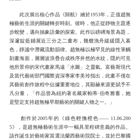
此次展出核心作品《歸航》繪於1953年，正值趙無
極藝術生涯的關鍵轉折時刻。彼時，他正從靜物主題逐
步蛻變，邁向抽象語彙的探索。此作以磅礡海景為題，
深邃靛藍鋪展近三分之二畫布，幾艘漁舟緩緩隱入暮
色，靜謐中潛藏流動韻律。趙無極以極罕見的線性筆觸
刻畫海面，層層波浪疊合成秩序井然的水紋，隱約可見
他所景仰的宋代畫家馬遠「水圖」之靈氣。富藝斯現代
及當代藝術部門國際資深專家李美玲指出，此畫不僅在
其藝術創作旅程中佔據重要地位，其顯赫來源更賦予不
凡分量，「作品曾為紐約著名藏家帕蒂·伯奇雅蓄，她
是堅定支持趙無極早期藝術的關鍵人物之一。」
創作於2005年的《綠色輕撫橙色—— 11.06.200
5》，是趙無極藝術生涯中一幅具里程碑意義的作品。
該作誕生於藝術家當選法蘭西藝術院院士，並於巴黎國