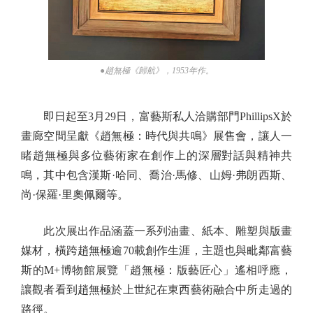
●趙無極《歸航》，1953年作。
即日起至3月29日，富藝斯私人洽購部門PhillipsX於
畫廊空間呈獻《趙無極：時代與共鳴》展售會，讓人一
睹趙無極與多位藝術家在創作上的深層對話與精神共
鳴，其中包含漢斯·哈同、喬治·馬修、山姆·弗朗西斯、
尚·保羅·里奧佩爾等。
此次展出作品涵蓋一系列油畫、紙本、雕塑與版畫
媒材，橫跨趙無極逾70載創作生涯，主題也與毗鄰富藝
斯的M+博物館展覽「趙無極：版藝匠心」遙相呼應，
讓觀者看到趙無極於上世紀在東西藝術融合中所走過的
路徑。