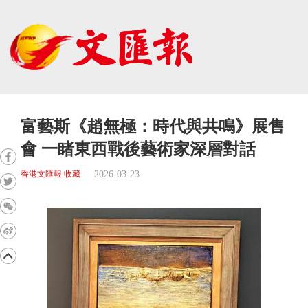
富藝斯《趙無極：時代與共鳴》展售
會 一睹東西戰後藝術家深層對話
2026-03-23
香港文匯報 收藏