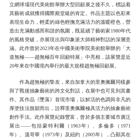
立網球場現代美術館舉辦大型回顧展之後不久，標誌着
其藝術成就獲得國際殿堂級的肯定。作品主題以色彩來
表現生命力，輕柔的綠色輕撫充滿活力的溫暖橙色，營
造出充滿動感而和諧的氛圍，既延續了藝術家1980年代
的風格突破，亦展現出與印象派大師精神對話的深層意
涵。此作曾於2023年在中國美術學院美術館舉辦的「大
道無極——趙無極百年回顧特展」中亮相，該展覽是近
20年來在中國境內舉行的最大規模趙無極回顧展。
作為趙無極的摯友，來自加拿大的里奧佩爾同樣參
與了戰後抽象藝術的跨文化對話，在展中也可見到其畫
作。其作品《墜落》首現市場，以鮮活的色調與非凡的
厚塗技法脫穎而出，詮釋里奧佩爾極具活力的抽象藝術
創作手法。此作展覽紀錄豐富，曾於多個主要城市廣泛
展出——包括蒙特利爾（1963年）、多倫多（1971
年）、溫哥華（1973年）及紐約（2005年），凸顯其在