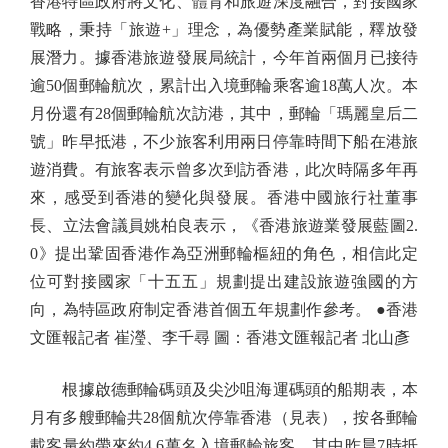
香港特區政府將文化、體育和旅遊深度融合，對接國家
戰略，秉持「旅遊+」理念，為優勢產業賦能，釋放發
展潛力。據香港旅遊發展局統計，今年首兩個月已接待
逾50個郵輪航次，累計出入境郵輪乘客逾18萬人次。本
月份還有28個郵輪航次訪港，其中，郵輪「瑪麗皇后二
號」昨早抵港，不少旅客利用兩日停靠時間下船在港旅
遊消費。有旅客表示曾多次到訪香港，此次時隔多年再
來，感受到香港的變化與發展。香港中國旅行社董事
長、立法會議員姚柏良表示，《香港旅遊業發展藍圖2.
0》提出鞏固香港作為亞洲郵輪樞紐的角色，相信此定
位可對接國家「十五五」規劃提出建設旅遊強國的方
向，為特區政府制定香港首個五年規劃作參考。 ●香港
文匯報記者 崔瀅、李千尋 圖：香港文匯報記者 北山彥
根據啟德郵輪碼頭及尖沙咀海運碼頭的船期表，本
月有多艘郵輪共28個航次停靠香港（見表），按各郵輪
載客量約帶來約4.6萬名入境郵輪旅客，其中昨晨7時抵