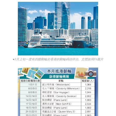
●3月上旬一度有四艘郵輪於香港的郵輪碼頭停泊。文體旅局Fb圖片