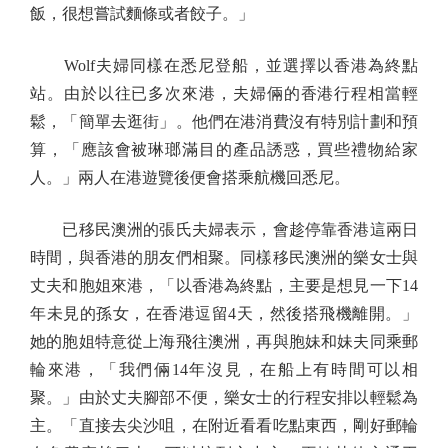
飯，很想嘗試麵條或者餃子。」
Wolf夫婦同樣在悉尼登船，並選擇以香港為終點
站。由於以往已多次來港，夫婦倆的香港行程相當輕
鬆，「簡單去逛街」。他們在港消費沒有特別計劃和預
算，「應該會被琳瑯滿目的產品誘惑，買些禮物給家
人。」兩人在港遊覽後便會搭乘航機回悉尼。
已移民澳洲的張氏夫婦表示，會趁停靠香港這兩日
時間，與香港的朋友們相聚。同樣移民澳洲的樂女士與
丈夫和胞姐來港，「以香港為終點，主要是想見一下14
年未見的孫女，在香港逗留4天，然後搭飛機離開。」
她的胞姐特意從上海飛往澳洲，再與胞妹和妹夫同乘郵
輪來港，「我們倆14年沒見，在船上有時間可以相
聚。」由於丈夫腳部不便，樂女士的行程安排以輕鬆為
主。「直接去尖沙咀，在附近看看吃點東西，剛好郵輪