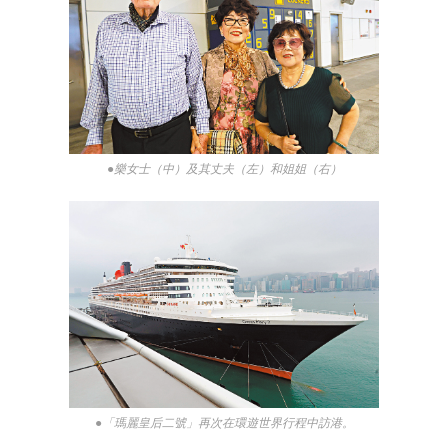
●樂女士（中）及其丈夫（左）和姐姐（右）
●「瑪麗皇后二號」再次在環遊世界行程中訪港。