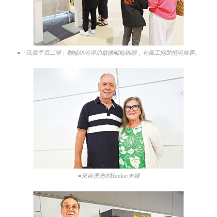
●「瑪麗皇后二號」郵輪訪港停泊啟德郵輪碼頭，有義工協助抵港旅客。
●來自澳洲的Hanlon夫婦