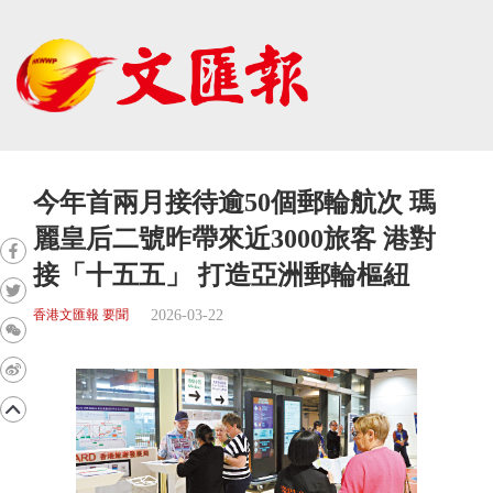
今年首兩月接待逾50個郵輪航次 瑪
麗皇后二號昨帶來近3000旅客 港對
接「十五五」 打造亞洲郵輪樞紐
2026-03-22
香港文匯報 要聞