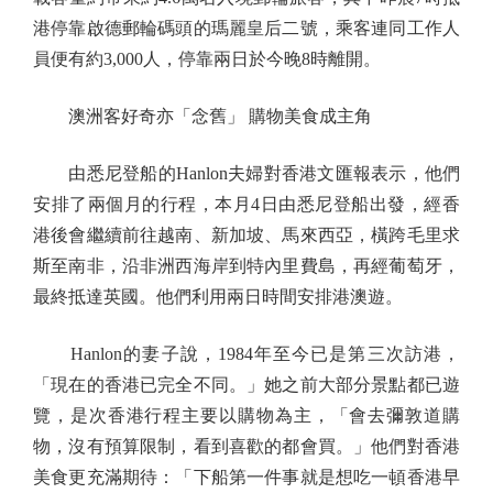
港停靠啟德郵輪碼頭的瑪麗皇后二號，乘客連同工作人
員便有約3,000人，停靠兩日於今晚8時離開。
澳洲客好奇亦「念舊」 購物美食成主角
由悉尼登船的Hanlon夫婦對香港文匯報表示，他們
安排了兩個月的行程，本月4日由悉尼登船出發，經香
港後會繼續前往越南、新加坡、馬來西亞，橫跨毛里求
斯至南非，沿非洲西海岸到特內里費島，再經葡萄牙，
最終抵達英國。他們利用兩日時間安排港澳遊。
Hanlon的妻子說，1984年至今已是第三次訪港，
「現在的香港已完全不同。」她之前大部分景點都已遊
覽，是次香港行程主要以購物為主，「會去彌敦道購
物，沒有預算限制，看到喜歡的都會買。」他們對香港
美食更充滿期待：「下船第一件事就是想吃一頓香港早