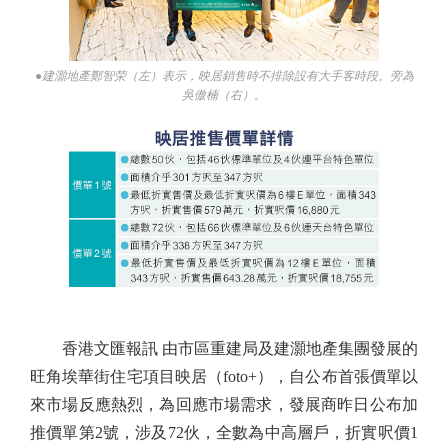
●建灝地產鄭智荣（左）表示，映居銷售時不排除設有大手客時段。旁為
吳傲楠（右）。
香港文匯報訊 由市區重建局及建灝地產集團發展的
旺角埃華街住宅項目映居（foto+），自公布首張價單以
來市場反應熱烈，為回應市場需求，發展商昨日公布加
推價單第2號，涉及72伙，全數為中高層戶，折實呎價1