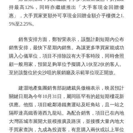
持最高12%，同時亦繼續推出「大手客現金回贈優
惠」，大手買家更額外可享現金回贈金額介乎樓價之1.
5%至2.25%。
銷售安排方面，鄭智荣表示，該盤計劃短期內公布
銷售安排，最快下星期內銷售。為讓更多準買家能成功
購入心儀單位，項目不排除設有大手客時段，同時會照
顧一般用家，預留足夠單位予擬購入1伙至2伙的客人。
至於該盤位於尖沙咀的展銷廳及示範單位現正開放。
建灝地產集團銷售部副總裁吳傲楠表示，映居預計
關鍵日期為今年10月31日，屬同區罕有的超短期樓花新
供應。他指，項目毗鄰港鐵奧運站及旺角站，且一站之
隔即達高鐵香港西九龍站。為配合銷售，項目已在內地
大灣區城市展開大規模推廣及路演，並接獲大量內地大
手買家查詢，九成為投資客，有意購入兩伙或以上單位