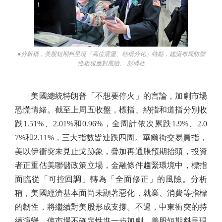
●分析稱，美股短期料呈現「高位震盪、結構分化」特點，建議布局防禦
性板塊應對風險。 彭博社
美國總統特朗普「不想要停火」的言論，加劇市場
恐慌情緒。截至上周五收盤，標指、納指和道指分別收
跌1.51%、2.01%和0.96%，全周計依次累跌1.9%、2.0
7%和2.11%，三大指數皆連跌四周。華爾街交易員指，
美以伊衝突未見止戈跡象，疊加再通脹預期抬頭，投資
者正重估美聯儲政策立場，金融條件趨緊環境中，標指
面臨從「可控回調」轉為「全面修正」的風險。分析
稱，美國經濟基本面尚未顯著惡化，就業、消費等指標
的韌性，將繼續對美股形成支撐。不過，中東衝突的持
續演變，使市場不確定性進一步加劇，美股短期料呈現