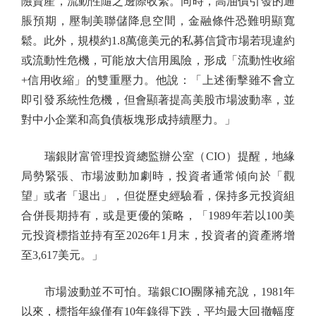
險資產，流動性隨之邊際收緊。同時，高油價引發的通
脹預期，壓制美聯儲降息空間，金融條件恐難明顯寬
鬆。此外，規模約1.8萬億美元的私募信貸市場若現違約
或流動性危機，可能放大信用風險，形成「流動性收縮
+信用收縮」的雙重壓力。他說：「上述衝擊雖不會立
即引發系統性危機，但會顯著提高美股市場波動率，並
對中小企業和高負債板塊形成持續壓力。」
瑞銀財富管理投資總監辦公室（CIO）提醒，地緣
局勢緊張、市場波動加劇時，投資者通常傾向於「觀
望」或者「退出」，但從歷史經驗看，保持多元投資組
合併長期持有，或是更優的策略，「1989年若以100美
元投資標指並持有至2026年1月末，投資者的資產將增
至3,617美元。」
市場波動並不可怕。瑞銀CIO團隊補充說，1981年
以來，標指年線僅有10年錄得下跌，平均最大回撤幅度