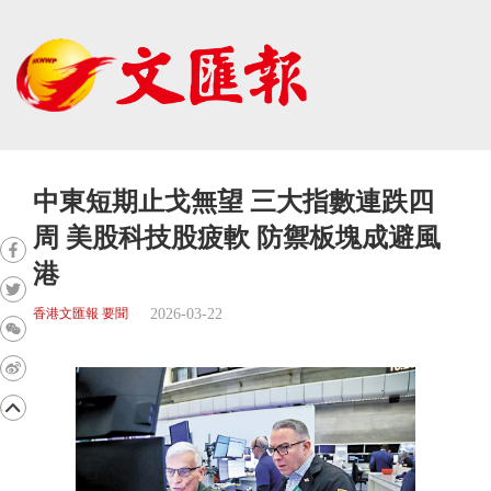
中東短期止戈無望 三大指數連跌四
周 美股科技股疲軟 防禦板塊成避風
港
2026-03-22
香港文匯報 要聞