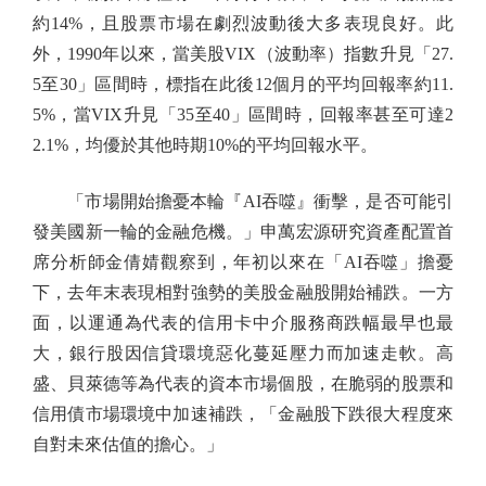
約14%，且股票市場在劇烈波動後大多表現良好。此
外，1990年以來，當美股VIX（波動率）指數升見「27.
5至30」區間時，標指在此後12個月的平均回報率約11.
5%，當VIX升見「35至40」區間時，回報率甚至可達2
2.1%，均優於其他時期10%的平均回報水平。
「市場開始擔憂本輪『AI吞噬』衝擊，是否可能引
發美國新一輪的金融危機。」申萬宏源研究資產配置首
席分析師金倩婧觀察到，年初以來在「AI吞噬」擔憂
下，去年末表現相對強勢的美股金融股開始補跌。一方
面，以運通為代表的信用卡中介服務商跌幅最早也最
大，銀行股因信貸環境惡化蔓延壓力而加速走軟。高
盛、貝萊德等為代表的資本市場個股，在脆弱的股票和
信用債市場環境中加速補跌，「金融股下跌很大程度來
自對未來估值的擔心。」