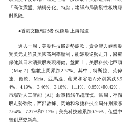
「高位震盪、結構分化」特點，建議布局防禦性板塊應
對風險。
●香港文匯報記者 倪巍晨 上海報道
過去一周，美股科技股走勢疲軟，貴金屬與礦業股
受美元走強及美國高利率壓制，能源股逆勢走升，醫療
保健與日常消費股表現穩健。盤面上，美股科技七巨頭
（Mag 7）指數上周累跌2.57%。其中，特斯拉、英偉
達、微軟、Meta、亞馬遜、蘋果和谷歌A分別累跌5.9
4%、4.19%、3.46%、3.18%、1.11%、0.85%和0.42%，
市場對人工智能（AI）敘事情緒仍趨謹慎。當周，存儲
股走勢強勁，西部數據、閃迪和希捷科技全周分別累漲
7.64%、7.27%和7.17%；美光科技雖累跌0.76%，但盤中
曾創歷史新高。