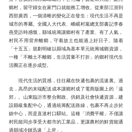
鄉村，留守婦女在家門口就能務工增收。從東部江浙到
西部廣西，一個清晰的變化正在發生：現代生活不再是
城市的專屬。全國人大代表、峨嵋村黨總支部書記李春
燕受訪時感慨，縣域統籌讓鄉村有了產業、有了人氣，
村民不用背井離鄉，守着故土也能過上好日子。隨着
「十五五」規劃明確以縣域為基本單元統籌城鄉資源，
一種「不離土不離鄉，生活質量不打折」的鄉村現代生
活圈正在逐步成型。
現代生活的質感，往往藏在快遞包裹的流速裏。過
去，高昂的末端配送成本讓鄉村成了電商版圖上的「遠
郊」。山東臨沂市整合郵政、供銷及社會快遞資源，建
設縣級集配中心，通過統籌配送路線，包裹不再止步於
鎮中心，而是直達村口驛站。這種「消費平權」不僅讓
村民能同步享受大都市的工業品，更讓農村的鮮貨能通
過縣域冷鏈迅速「上岸」。