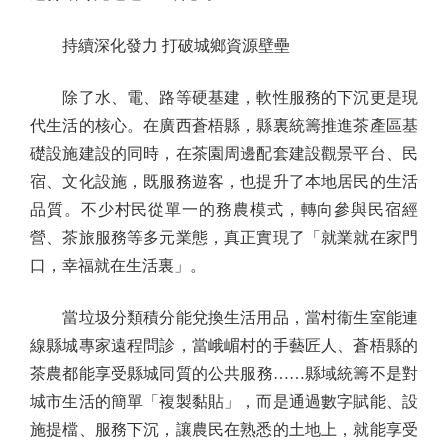
持續深化發力 打破城鄉資源壁壘
除了水、電、路等硬基建，軟性服務的下沉更是現
代生活的核心。在廣西蒼梧縣，縣裏統籌推進茶產區基
礎設施建設的同時，在茶園周邊配套建設觀景平台、民
宿、文化設施，既服務遊客，也提升了本地居民的生活
品質。不少村民從單一的務農模式，轉向參與民宿經
營、茶旅服務等多元業態，真正實現了「就業就在家門
口，幸福就在生活裏」。
當垃圾分類積分能兌換生活用品，當村衞生室能連
線縣城專家遠程問診，當峨嵋村的手藝匠人、蒼梧縣的
茶農都能享受縣城同質的公共服務……縣域統籌不是對
城市生活的簡單「複製黏貼」，而是通過數字賦能、設
施提檔、服務下沉，讓農民在熟悉的土地上，就能享受