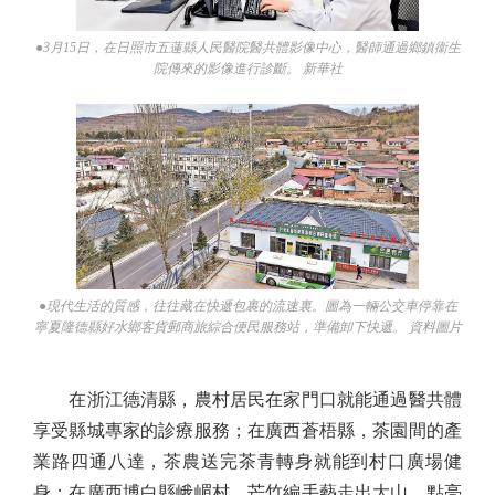
●3月15日，在日照市五蓮縣人民醫院醫共體影像中心，醫師通過鄉鎮衞生
院傳來的影像進行診斷。 新華社
●現代生活的質感，往往藏在快遞包裹的流速裏。圖為一輛公交車停靠在
寧夏隆德縣好水鄉客貨郵商旅綜合便民服務站，準備卸下快遞。 資料圖片
在浙江德清縣，農村居民在家門口就能通過醫共體
享受縣城專家的診療服務；在廣西蒼梧縣，茶園間的產
業路四通八達，茶農送完茶青轉身就能到村口廣場健
身；在廣西博白縣峨嵋村，芒竹編手藝走出大山、點亮