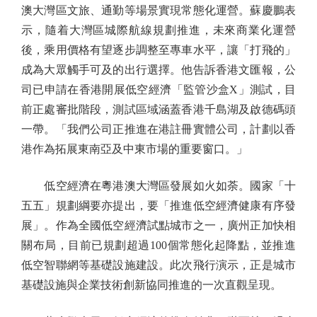
澳大灣區文旅、通勤等場景實現常態化運營。蘇慶鵬表
示，隨着大灣區城際航線規劃推進，未來商業化運營
後，乘用價格有望逐步調整至專車水平，讓「打飛的」
成為大眾觸手可及的出行選擇。他告訴香港文匯報，公
司已申請在香港開展低空經濟「監管沙盒X」測試，目
前正處審批階段，測試區域涵蓋香港千島湖及啟德碼頭
一帶。「我們公司正推進在港註冊實體公司，計劃以香
港作為拓展東南亞及中東市場的重要窗口。」
低空經濟在粵港澳大灣區發展如火如荼。國家「十
五五」規劃綱要亦提出，要「推進低空經濟健康有序發
展」。作為全國低空經濟試點城市之一，廣州正加快相
關布局，目前已規劃超過100個常態化起降點，並推進
低空智聯網等基礎設施建設。此次飛行演示，正是城市
基礎設施與企業技術創新協同推進的一次直觀呈現。