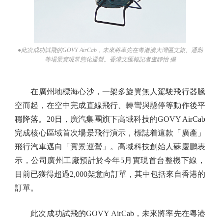
●此次成功試飛的GOVY AirCab，未來將率先在粵港澳大灣區文旅、通勤
等場景實現常態化運營。香港文匯報記者盧靜怡 攝
在廣州地標海心沙，一架多旋翼無人駕駛飛行器騰
空而起，在空中完成直線飛行、轉彎與懸停等動作後平
穩降落。20日，廣汽集團旗下高域科技的GOVY AirCab
完成核心區域首次場景飛行演示，標誌着這款「廣產」
飛行汽車邁向「實景運營」。高域科技創始人蘇慶鵬表
示，公司廣州工廠預計於今年5月實現首台整機下線，
目前已獲得超過2,000架意向訂單，其中包括來自香港的
訂單。
此次成功試飛的GOVY AirCab，未來將率先在粵港