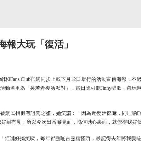
 海報大玩「復活」
網和Fans Club官網同步上載下月12日舉行的活動宣傳海報，
使，活動名更為「吳若希復活派對」，當日除可聽Jinny唱歌，齊
報被網民指似有詛咒之嫌，她笑謂：「因為近復活節嘛，同埋啲Fa
動，大家都好耐冇見，所以今次出番嚟見面，喺佢哋心裏面，就覺得我好
佢哋好搞笑㗎，每年都整啲古靈精怪嘢，最記得去年將我變咗