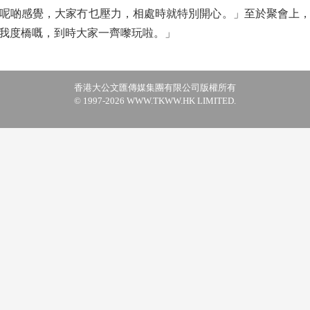
呢啲感覺，大家冇乜壓力，相處時就特別開心。」至於聚會上
我度橋嘅，到時大家一齊嚟玩啦。」
香港大公文匯傳媒集團有限公司版權所有
© 1997-2026 WWW.TKWW.HK LIMITED.