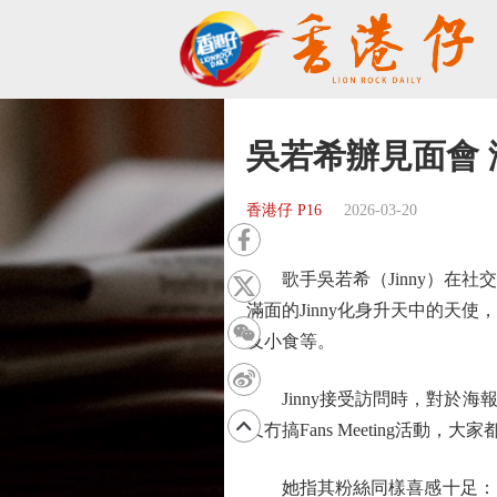
吳若希辦見面會
香港仔 P16
2026-03-20
歌手吳若希（Jinny）在社交
滿面的Jinny化身升天中的天
及小食等。
Jinny接受訪問時，對於海
又冇搞Fans Meeting活
她指其粉絲同樣喜感十足：「