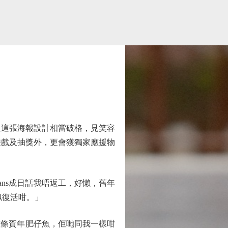
不過這張海報設計相當破格，見笑容
玩遊戲及抽獎外，更會獲獨家應援物
ns成日話我唔返工，好懶，舊年
似復活咁。」
條賀年肥仔魚，佢哋同我一樣咁