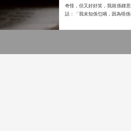
奇怪，但又好好笑，我就係鍾意
話：「我未知係乜喎，因為唔係