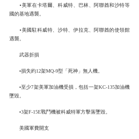
•美軍在卡塔爾、科威特、巴林、阿聯酋和沙特等
國的基地遇襲。
•美國駐科威特、沙特、伊拉克、阿聯酋的使領館
遇襲。
武器折損
•損失約12架MQ-9型「死神」無人機。
•至少7架美軍加油機受損，包括一架KC-135加油機
墜毀。
•3架F-15E戰鬥機被科威特軍方擊落墜毀。
美國軍費開支