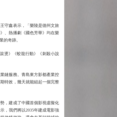
王守鑫表示，「樂陵是德州文旅
0》、熱播劇《國色芳華》均在樂
工業的奇跡。
滾燙》《蛟龍行動》《刺殺小說
產業鏈服務。青島東方影都產業控
後期特效，幾天就能組起一個完整
勢，建成了中國首個影視虛擬化
，我們將以2035年建成電影強