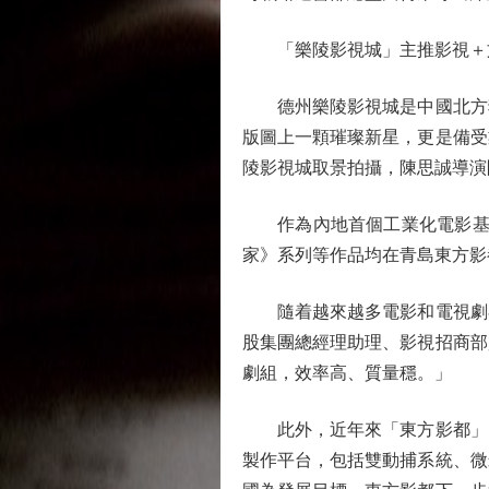
「樂陵影視城」主推影視＋
德州樂陵影視城是中國北方獨
版圖上一顆璀璨新星，更是備受
陵影視城取景拍攝，陳思誠導演團
作為內地首個工業化電影基地
家》系列等作品均在青島東方影
隨着越來越多電影和電視劇在此
股集團總經理助理、影視招商部
劇組，效率高、質量穩。」
此外，近年來「東方影都」以
製作平台，包括雙動捕系統、微