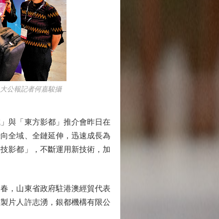
大公報記者何嘉駿攝
城」與「東方影都」推介會昨日在
攝向全域、全鏈延伸，迅速成長為
科技影都」，不斷運用新技術，加
春，山東省政府駐港澳經貿代表
級製片人許志湧，銀都機構有限公