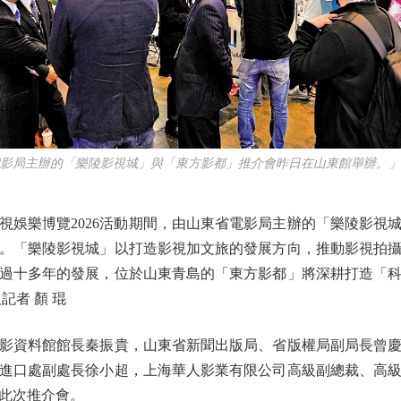
局主辦的「樂陵影視城」與「東方影都」推介會昨日在山東館舉辦。」
樂博覽2026活動期間，由山東省電影局主辦的「樂陵影視
。「樂陵影視城」以打造影視加文旅的發展方向，推動影視拍
過十多年的發展，位於山東青島的「東方影都」將深耕打造「
記者 顏 琨
資料館館長秦振貴，山東省新聞出版局、省版權局副局長曾慶
進口處副處長徐小超，上海華人影業有限公司高級副總裁、高
此次推介會。