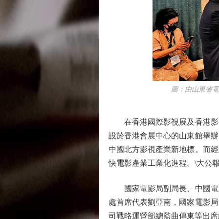
圖：由山東省電影
在香港國際影視展及香港影視娛
設於香港會展中心的山東館舉辦
中國北方影視產業新地標。而經
快電影產業工業化進程。\大公報
國家電影局副局長、中國電影
處首席代表劉亞南，國家電影局
司戰略運營部總監曲傳東等出席