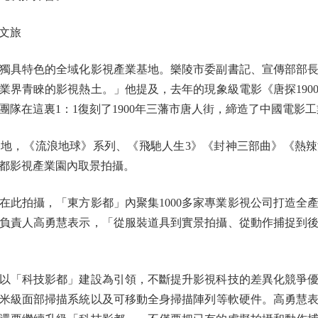
文旅
具特色的全域化影視產業基地。樂陵市委副書記、宣傳部部長
業界青睞的影視熱土。」他提及，去年的現象級電影《唐探190
隊在這裏1：1復刻了1900年三藩市唐人街，締造了中國電影
，《流浪地球》系列、《飛馳人生3》《封神三部曲》《熱辣
都影視產業園內取景拍攝。
拍攝，「東方影都」內聚集1000多家專業影視公司打造全
負責人高勇慧表示，「從服裝道具到實景拍攝、從動作捕捉到
「科技影都」建設為引領，不斷提升影視科技的差異化競爭優
米級面部掃描系統以及可移動全身掃描陣列等軟硬件。高勇慧表示