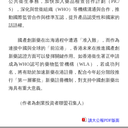
公共衞生事務，加快加入藥品檢查合作計劃（PIC/
S），深化與世衞組織（WHO）等機構溝通與合作，推
動國際監管合作與標準互認，提升產品認受性和國家的
話語權。
國產創新藥在出海過程中遭遇「准入難」，而作為
連接中國與全球的「前沿港」，香港未來在推進國產創
新藥認證方面可以發揮關鍵作用。如香港衞生署正申請
成為WHO認可的藥物監管機構（WLA），若成功列
名，將有助於加速新藥在港註冊，配合今年起分階段推
行「第一層審批」新藥註冊機制，對支持中國創新藥出
海具有重大意義。
（作者為創業投資者聯盟召集人）
讀大公報PDF版面