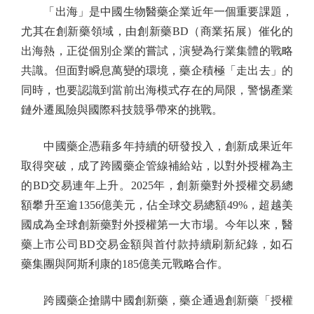
「出海」是中國生物醫藥企業近年一個重要課題，
尤其在創新藥領域，由創新藥BD（商業拓展）催化的
出海熱，正從個別企業的嘗試，演變為行業集體的戰略
共識。但面對瞬息萬變的環境，藥企積極「走出去」的
同時，也要認識到當前出海模式存在的局限，警惕產業
鏈外遷風險與國際科技競爭帶來的挑戰。
中國藥企憑藉多年持續的研發投入，創新成果近年
取得突破，成了跨國藥企管線補給站，以對外授權為主
的BD交易連年上升。2025年，創新藥對外授權交易總
額攀升至逾1356億美元，佔全球交易總額49%，超越美
國成為全球創新藥對外授權第一大市場。今年以來，醫
藥上市公司BD交易金額與首付款持續刷新紀錄，如石
藥集團與阿斯利康的185億美元戰略合作。
跨國藥企搶購中國創新藥，藥企通過創新藥「授權