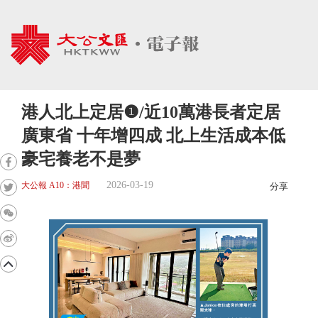
港人北上定居❶/近10萬港長者定居
廣東省 十年增四成 北上生活成本低
豪宅養老不是夢
2026-03-19
大公報 A10：港聞
分享