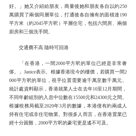
好。」她又介紹給朋友，商量後她和朋友各自以約250
萬購買了兩個同層單位，打通後各自擁有的面積達190
平方米（約2045平方呎）平層住宅，包括六間房、兩個
廚房和三個洗手間。
交通費不高 隨時可回港
「在香港，一間2000平方呎的單位已經是非常奢
侈。」Janice表示。根據香港現今的樓價，若購買一間2
000平方呎的單位，視乎位置需要逾千萬至數千萬元。
統計處資料顯示，香港就業人士在去年10至12月期間，
不同年齡組別的入息中位數在15500元和24300元之間。
根據稅務局截至2020年3月的數據，本港僅有約兩成人
持有住宅或非住宅物業。對很多人而言，在香港置業已
經十分困難，2000平方呎的豪宅更是遙不可及。