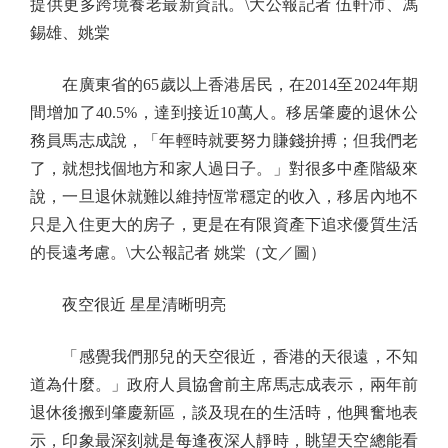
提供更多跨境養老最新資訊。\大公報記者 伍軒沛、馮
錫雄、姚棠
在廣東省的65歲以上香港居民，在2014至2024年期
間增加了40.5%，達到接近10萬人。移居肇慶的退休公
務員馬志成說，「年輕時就要努力賺錢拚搏；但我們老
了，就想找個地方和家人過日子。」對很多中產階級來
說，一旦退休就難以維持恆常穩定的收入，移居內地不
只是入住更大的房子，更是在有限資產下追求優質生活
的長遠考慮。\大公報記者 姚棠（文／圖）
夜空很近 星星清晰明亮
「感覺我們那兒的天空很近，香港的天很遠，不知
道為什麼。」政府人員協會前主席馬志成表示，兩年前
退休後搬到肇慶新區，談及現在的生活時，他興奮地表
示，印象最深刻就是每逢夜深人靜時，眺望天空總能看