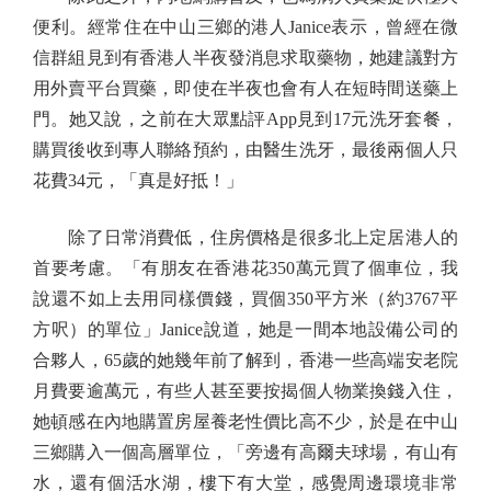
便利。經常住在中山三鄉的港人Janice表示，曾經在微
信群組見到有香港人半夜發消息求取藥物，她建議對方
用外賣平台買藥，即使在半夜也會有人在短時間送藥上
門。她又說，之前在大眾點評App見到17元洗牙套餐，
購買後收到專人聯絡預約，由醫生洗牙，最後兩個人只
花費34元，「真是好抵！」
除了日常消費低，住房價格是很多北上定居港人的
首要考慮。「有朋友在香港花350萬元買了個車位，我
說還不如上去用同樣價錢，買個350平方米（約3767平
方呎）的單位」Janice說道，她是一間本地設備公司的
合夥人，65歲的她幾年前了解到，香港一些高端安老院
月費要逾萬元，有些人甚至要按揭個人物業換錢入住，
她頓感在內地購置房屋養老性價比高不少，於是在中山
三鄉購入一個高層單位，「旁邊有高爾夫球場，有山有
水，還有個活水湖，樓下有大堂，感覺周邊環境非常