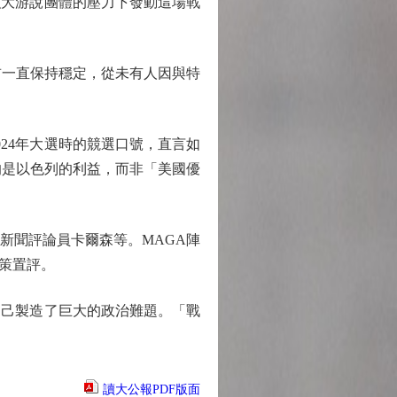
大游說團體的壓力下發動這場戰
一直保持穩定，從未有人因與特
24年大選時的競選口號，直言如
的是以色列的利益，而非「美國優
新聞評論員卡爾森等。MAGA陣
策置評。
己製造了巨大的政治難題。「戰
讀大公報PDF版面