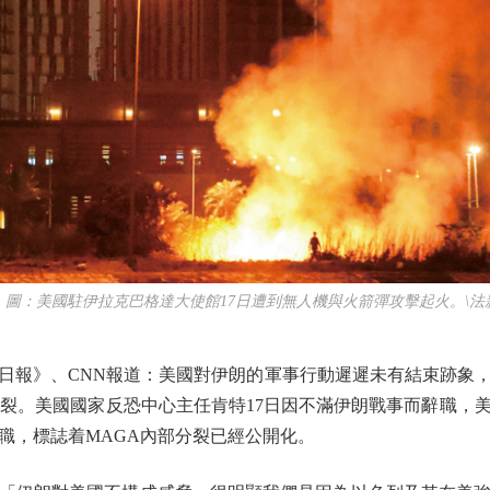
：美國駐伊拉克巴格達大使館17日遭到無人機與火箭彈攻擊起火。\法
報》、CNN報道：美國對伊朗的軍事行動遲遲未有結束跡象，
分裂。美國國家反恐中心主任肯特17日因不滿伊朗戰事而辭職，
職，標誌着MAGA內部分裂已經公開化。