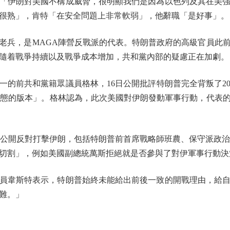
伊朗對美國不構成威脅，很明顯我們是因為以色列及其在美強
很熟」，肯特「在安全問題上非常軟弱」，他辭職「是好事」。
兵，是MAGA陣營反戰派的代表。特朗普政府的高級官員此前
隨着戰爭持續以及戰爭成本增加，共和黨內部的疑慮正在加劇。
前共和黨籍眾議員格林，16日公開批評特朗普完全背叛了20
變態的版本」。格林認為，此次美國對伊朗發動軍事行動，代表
開反對打擊伊朗，包括特朗普前首席戰略師班農、保守派政治
切割」，例如美國副總統萬斯拒絕就是否參與了對伊軍事行動決
韋斯特表示，特朗普始終未能給出前後一致的開戰理由，給自
難。」