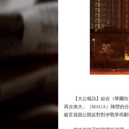
圖
【大公報訊】綜合《華爾街日
再次偉大」（MAGA）陣營的
級官員因公開反對對伊戰爭而辭