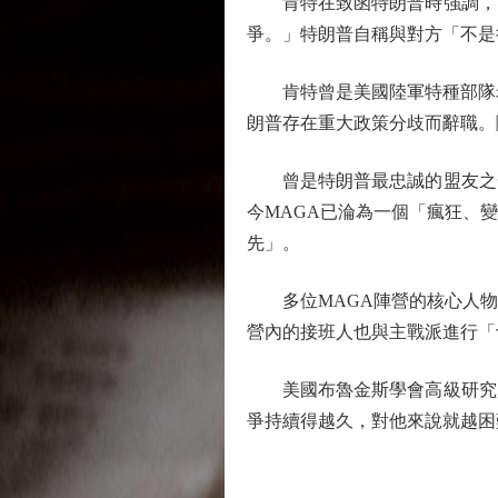
肯特在致函特朗普時強調，「
爭。」特朗普自稱與對方「不是
肯特曾是美國陸軍特種部隊老
朗普存在重大政策分歧而辭職。
曾是特朗普最忠誠的盟友之一的
今MAGA已淪為一個「瘋狂、
先」。
多位MAGA陣營的核心人物公
營內的接班人也與主戰派進行「
美國布魯金斯學會高級研究員
爭持續得越久，對他來說就越困