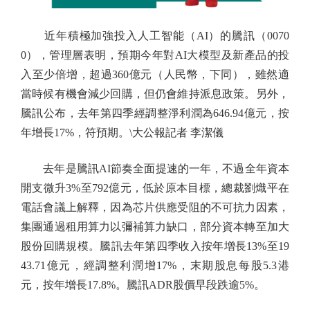
近年積極加強投入人工智能（AI）的騰訊（0070
0），管理層表明，預期今年對AI大模型及新產品的投
入至少倍增，超過360億元（人民幣，下同），雖然適
當時候有機會減少回購，但仍會維持派息政策。另外，
騰訊公布，去年第四季經調整淨利潤為646.94億元，按
年增長17%，符預期。\大公報記者 李潔儀
去年是騰訊AI節奏全面提速的一年，不過全年資本
開支微升3%至792億元，低於原本目標，總裁劉熾平在
電話會議上解釋，因為芯片供應受阻的不可抗力因素，
集團通過租用算力以彌補算力缺口，部分資本轉至加大
股份回購規模。騰訊去年第四季收入按年增長13%至19
43.71億元，經調整利潤增17%，末期股息每股5.3港
元，按年增長17.8%。騰訊ADR股價早段跌逾5%。