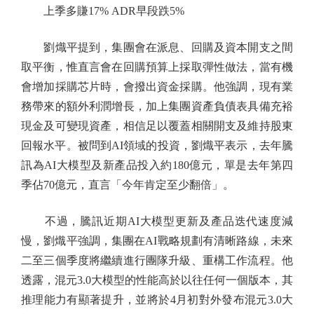
上季多賺17% ADR早段跌5%
劉熾平提到，集團會在派息、回購及資本開支之間
取平衡，惟直言會在回購預算上採取彈性做法，當有機
會增加採購芯片時，會撥出資金採購。他強調，現有業
務帶來的額外利潤增長，加上集團資產負債表具備充裕
現金及可變現資產，相信足以覆蓋相關開支及維持股東
回報水平。被問到AI領域的投資，劉熾平表示，去年騰
訊為AI大模型及新產品投入約180億元，單是去年第四
季佔70億元，直言「今年肯定至少翻倍」。
不過，騰訊近期AI大模型更新及產品迭代速度減
慢，劉熾平強調，集團在AI戰略規劃有清晰路線，未來
二至三個季度將繼續進行團隊升級、重構工作流程。他
透露，混元3.0大模型的性能高於以往任何一個版本，其
推理能力有顯著提升，並將於4月初對外發布混元3.0大