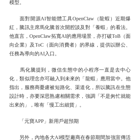
模型。
面對開源AI智能體工具OpenClaw（龍蝦）近期爆
紅，騰訊主席馬化騰首次開腔談及對「養蝦」的看法。
他直言，OpenClaw拓寬AI的應用場景，亦打破ToB（面
向企業）及ToC（面向消費者）的界線，提供以辦公、
任務為導向的AI入口。
馬化騰提到，微信生態中的小程序一直是去中心
化，類似理念亦可融入到未來的「龍蝦」應用當中。他
指出，服務商憂慮被短路化、渠道化，所以騰訊在生態
設計時，亦要深思熟慮相關需求，強調「不是匆忙就能
出來的」，唯有「慢工出細貨」。
「元寶APP」新用戶超預期
另外，內地各大AI模型廠商在春節期間加強宣傳活