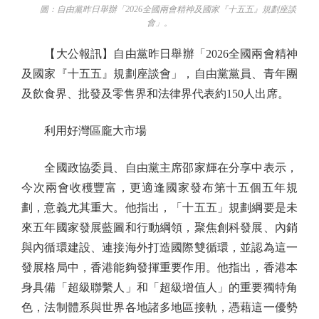
圖：自由黨昨日舉辦「2026全國兩會精神及國家『十五五』規劃座談
會」。
【大公報訊】自由黨昨日舉辦「2026全國兩會精神
及國家『十五五』規劃座談會」，自由黨黨員、青年團
及飲食界、批發及零售界和法律界代表約150人出席。
利用好灣區龐大市場
全國政協委員、自由黨主席邵家輝在分享中表示，
今次兩會收穫豐富，更適逢國家發布第十五個五年規
劃，意義尤其重大。他指出，「十五五」規劃綱要是未
來五年國家發展藍圖和行動綱領，聚焦創科發展、內銷
與內循環建設、連接海外打造國際雙循環，並認為這一
發展格局中，香港能夠發揮重要作用。他指出，香港本
身具備「超級聯繫人」和「超級增值人」的重要獨特角
色，法制體系與世界各地諸多地區接軌，憑藉這一優勢