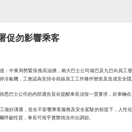
輸署促勿影響乘客
：中東局勢緊張推高油價，兩大巴士公司城巴及九巴向員工發
掉冷氣機，工會認為安排令前線員工工作條件變差及造成安全隱
悉巴士公司的內部通告旨在提醒車長須按一貫要求，於車輛在
做好溝通，並在不影響乘客服務及安全駕駛的前提下，人性化
屬呼籲性質，車長可視乎實際情況作出調節。